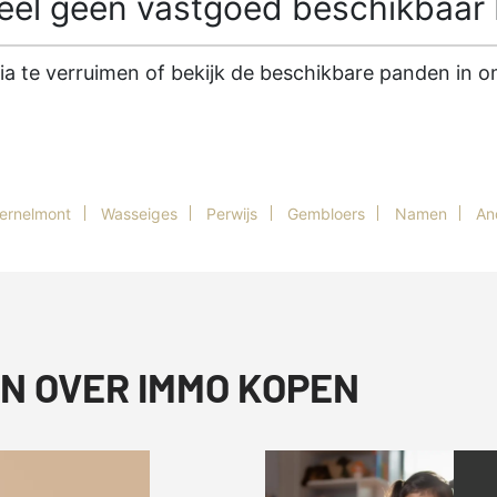
l geen vastgoed beschikbaar b
ria te verruimen of bekijk de beschikbare panden in
ernelmont
Wasseiges
Perwijs
Gembloers
Namen
An
N OVER IMMO KOPEN