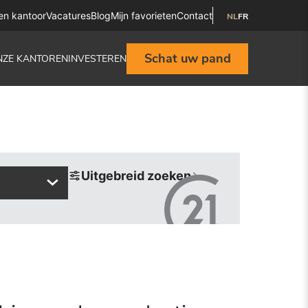
en kantoor
Vacatures
Blog
Mijn favorieten
Contact
NL
FR
Schat uw pand
NZE KANTOREN
INVESTEREN
Uitgebreid zoeken