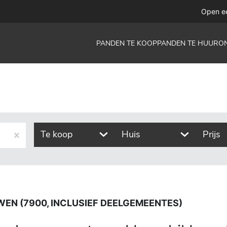
 inclusief deelgemeentes)
Open e
PANDEN TE KOOP
PANDEN TE HUUR
O
Te koop
Huis
Prijs
WEN (7900, INCLUSIEF DEELGEMEENTES)