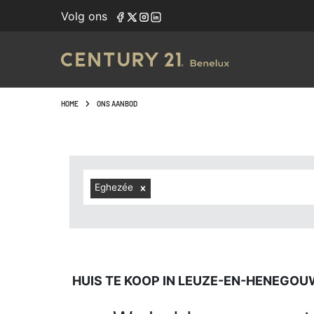
Navigated to Huis te koop in Leuze-en-Henegouwen (7900,
Volg ons
HOME
ONS AANBOD
Eghezée
HUIS TE KOOP IN LEUZE-EN-HENEGOU