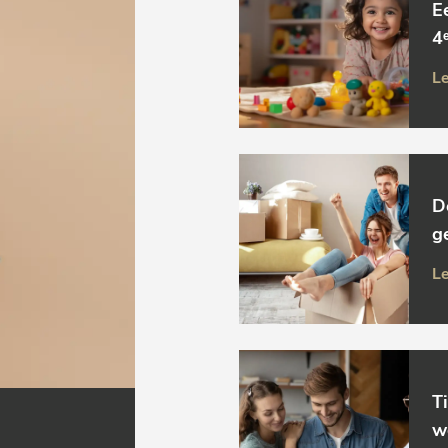
E
4ᵉ
Le
D
g
Le
T
w