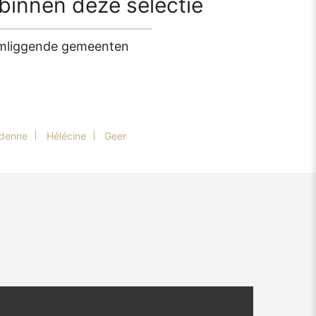
innen deze selectie
 omliggende gemeenten
denne
Hélécine
Geer