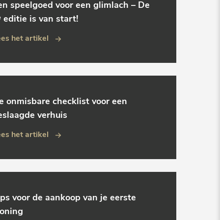
en speelgoed voor een glimlach – De
 editie is van start!
es het artikel
e onmisbare checklist voor een
eslaagde verhuis
es het artikel
ips voor de aankoop van je eerste
oning