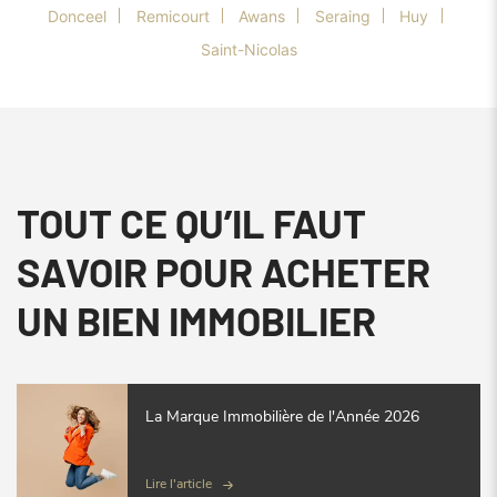
Donceel
Remicourt
Awans
Seraing
Huy
Saint-Nicolas
TOUT CE QU’IL FAUT
SAVOIR POUR ACHETER
UN BIEN IMMOBILIER
La Marque Immobilière de l'Année 2026
Lire l'article