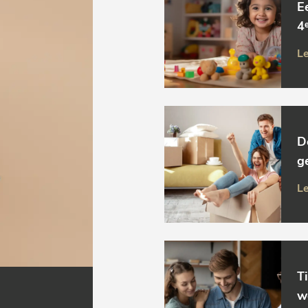
E
4ᵉ
Le
D
g
Le
T
w