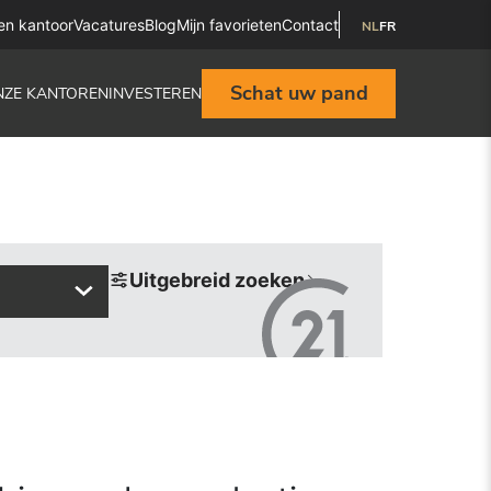
en kantoor
Vacatures
Blog
Mijn favorieten
Contact
NL
FR
Schat uw pand
NZE KANTOREN
INVESTEREN
Uitgebreid zoeken