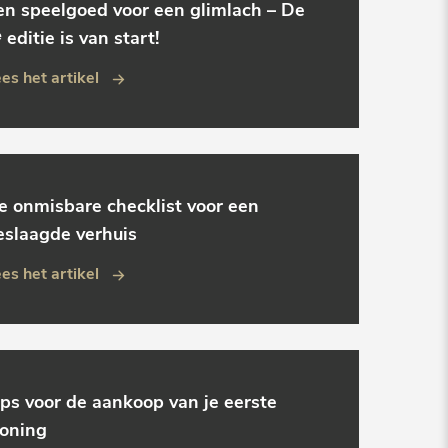
en speelgoed voor een glimlach – De
 editie is van start!
es het artikel
e onmisbare checklist voor een
eslaagde verhuis
es het artikel
ips voor de aankoop van je eerste
oning