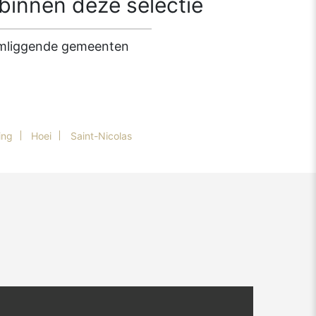
innen deze selectie
 omliggende gemeenten
ing
Hoei
Saint-Nicolas