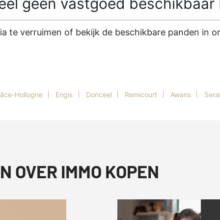
l geen vastgoed beschikbaar b
ria te verruimen of bekijk de beschikbare panden in
âce-Hollogne
Engis
Donceel
Remicourt
Awans
Sera
N OVER IMMO KOPEN