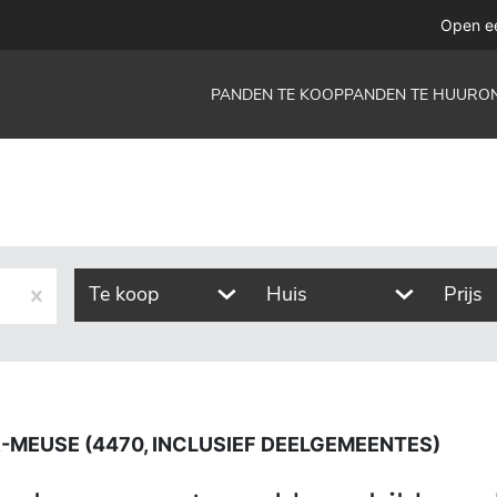
70, inclusief deelgemeentes)
Open e
PANDEN TE KOOP
PANDEN TE HUUR
O
Te koop
Huis
Prijs
-MEUSE (4470, INCLUSIEF DEELGEMEENTES)