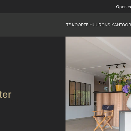
Open e
TE KOOP
TE HUUR
ONS KANTOO
ter