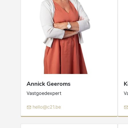
Annick
Geeroms
K
Vastgoedexpert
V
hello@c21.be