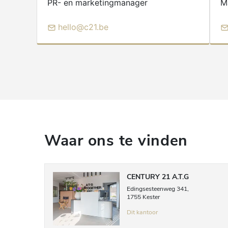
PR- en marketingmanager
M
hello@c21.be
Waar ons te vinden
CENTURY 21 A.T.G
Edingsesteenweg
341
,
1755
Kester
Dit kantoor