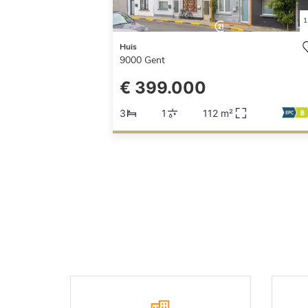
1
Huis
9000
Gent
€ 399.000
3
1
112 m²