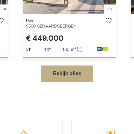
/
20
1
/
12
Huis
9500
GERAARDSBERGEN
€ 449.000
3
1
165 m²
Bekijk alles