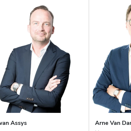
wan
Assys
Arne
Van D