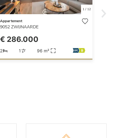
1
/
12
Appartement
9052
ZWIJNAARDE
€ 286.000
2
1
96 m²