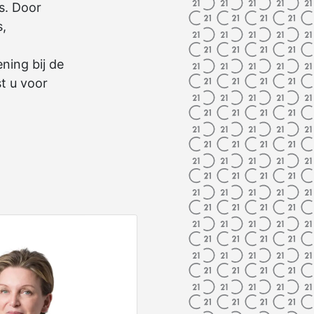
s. Door
s,
ning bij de
t u voor