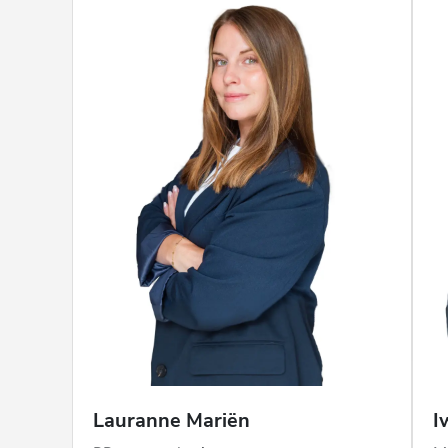
Lauranne
Mariën
I