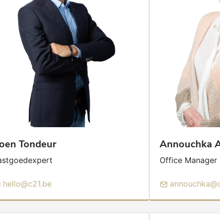
oen
Tondeur
Annouchka
astgoedexpert
Office Manager
hello@c21.be
annouchka@c