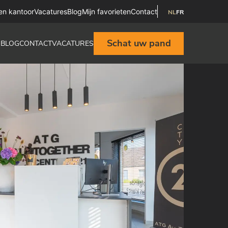
en kantoor
Vacatures
Blog
Mijn favorieten
Contact
NL
FR
Schat uw pand
R
BLOG
CONTACT
VACATURES