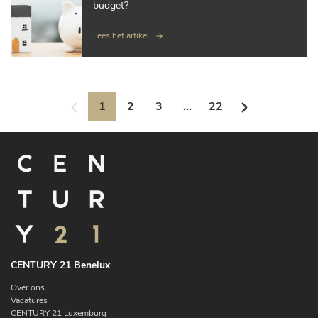
budget?
Lees het artikel
1
2
3
...
22
CENTURY 21 Benelux
Over ons
Vacatures
CENTURY 21 Luxemburg