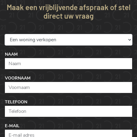
Maak een vrijblijvende afspraak of stel
direct uw vraag
NAAM
VOORNAAM
TELEFOON
E-MAIL