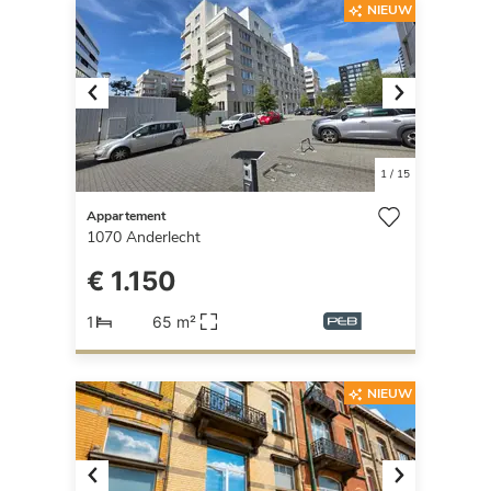
NIEUW
Previous
Next
1
/
15
Appartement
1070
Anderlecht
€ 1.150
1
65 m²
NIEUW
Previous
Next