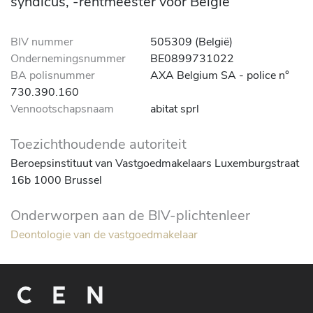
syndicus, -rentmeester voor België
BIV nummer
505309 (België)
Ondernemingsnummer
BE0899731022
BA polisnummer
AXA Belgium SA - police n°
730.390.160
Vennootschapsnaam
abitat sprl
Toezichthoudende autoriteit
Beroepsinstituut van Vastgoedmakelaars Luxemburgstraat
16b 1000 Brussel
Onderworpen aan de BIV-plichtenleer
Deontologie van de vastgoedmakelaar