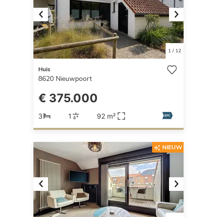
Previous
Next
1
/
12
Huis
8620
Nieuwpoort
€ 375.000
3
1
92 m²
NIEUW
Previous
Next