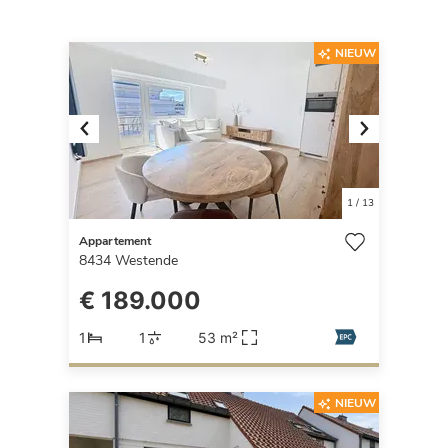
NIEUW
Previous
Next
1
/
13
Appartement
8434
Westende
€ 189.000
1
1
53 m²
NIEUW