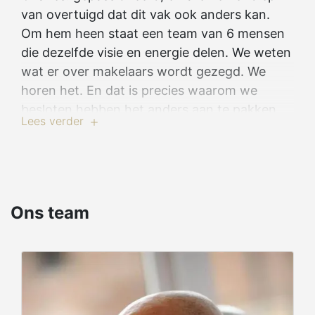
van overtuigd dat dit vak ook anders kan.
Om hem heen staat een team van 6 mensen
die dezelfde visie en energie delen. We weten
wat er over makelaars wordt gezegd. We
horen het. En dat is precies waarom we
besloten hebben het anders aan te pakken.
Lees verder
Bij Century 21 Belle Alliance gaan we, als we
ons ergens voor inzetten, tot het uiterste,
voor 100%, altijd met professionaliteit,
transparantie en wederzijds respect. Als
specialisten in de markt van Waterloo en
Ons team
omgeving beschikken we over de kracht van
het Century 21-netwerk: internationaal,
solide, erkend in België, met de ziel van een
menselijk makelaarskantoor dat dicht bij u
staat en echt naar u luistert. Want een