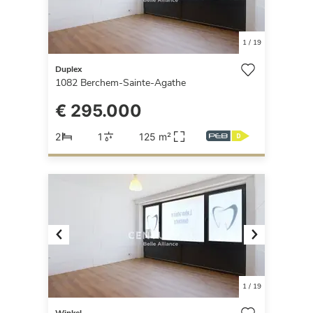
1
/
19
Duplex
1082
Berchem-Sainte-Agathe
€ 295.000
2
1
125 m²
Previous
Next
1
/
19