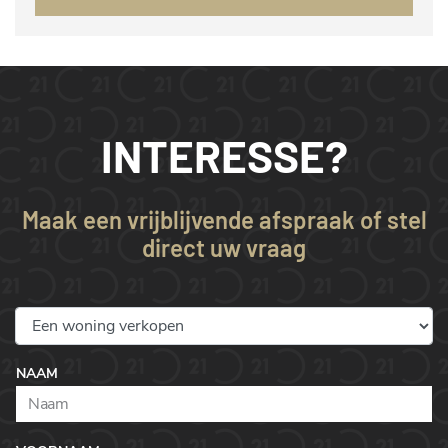
INTERESSE?
Maak een vrijblijvende afspraak of stel
direct uw vraag
NAAM