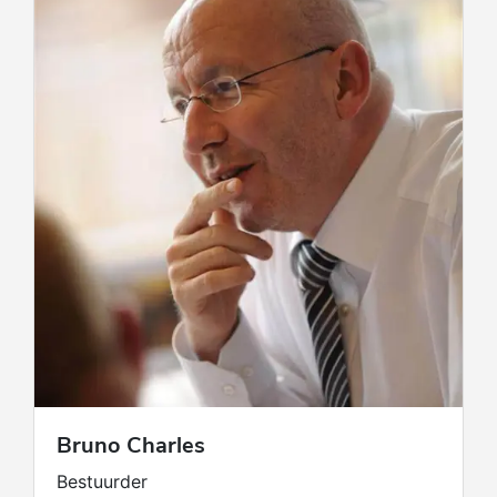
vastgoedproject is veel meer dan alleen een
verkoop. Het is een keerpunt in uw leven. En
u verdient een team dat dit begrijpt, dat hier
verantwoordelijkheid voor neemt en dat alles
in het werk stelt om uw vertrouwen te
rechtvaardigen. Professioneel, toegewijd,
dynamisch en bovenal menselijk. Welkom bij
Century 21 Belle Alliance. Welkom thuis.
Bruno
Charles
Bestuurder