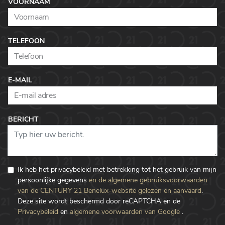
VOORNAAM
TELEFOON
E-MAIL
BERICHT
Ik heb het privacybeleid met betrekking tot het gebruik van mijn
persoonlijke gegevens
en de algemene gebruiksvoorwaarden
van de CENTURY 21 Benelux-website gelezen en aanvaard
.
Deze site wordt beschermd door reCAPTCHA en de
Privacybeleid
en
algemene voorwaarden van Google
.