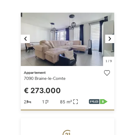
Previous
Next
1
/
9
Appartement
7090
Braine-le-Comte
€ 273.000
2
1
85 m²