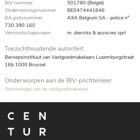
BIV nummer
501780 (België)
Ondernemingsnummer
BE0474441846
BA polisnummer
AXA Belgium SA - police n°
730.390.160
Vennootschapsnaam
m. dierickx & associes sprl
Toezichthoudende autoriteit
Beroepsinstituut van Vastgoedmakelaars Luxemburgstraat
16b 1000 Brussel
Onderworpen aan de BIV-plichtenleer
Deontologie van de vastgoedmakelaar