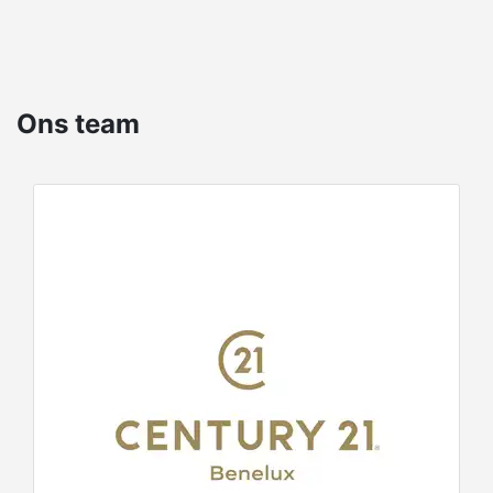
nieuwbouw en verhuur. Onze veelzijdige
expertise wordt uw troef.
Al twintig jaar ontwikkelen we onze
Ons team
knowhow. Vertrouw op onze ervaring. Bij
CENTURY 21 nemen we de tijd om onze
klanten goed te leren kennen voordat we aan
de eerste bezichtigingen beginnen. Omdat
het begrijpen van hun eigendomssituatie,
financiële situatie, professionele situatie en
gezinssituatie ons in staat stelt om hen
voorstellen te doen die echt bij hun
behoeften passen.
De nummer 1 wereldwijd voor uw lokaal
vastgoed.