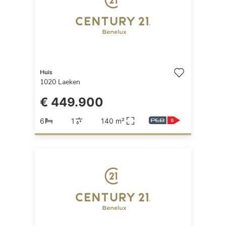
Huis
1020
Laeken
€ 449.900
6
1
140 m²