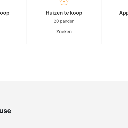
koop
Huizen te koop
App
20
panden
Zoeken
use