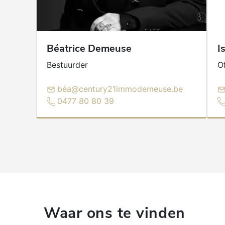
Béatrice
Demeuse
I
Bestuurder
O
béa@century21immodemeuse.be
0477 80 80 39
Waar ons te vinden