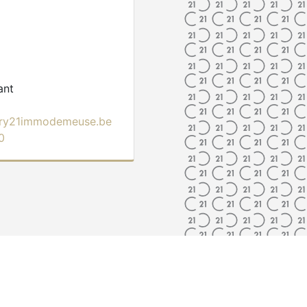
ant
ury21immodemeuse.be
0