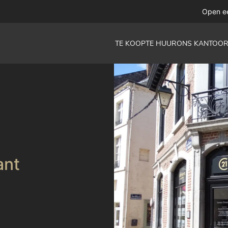
Open e
TE KOOP
TE HUUR
ONS KANTOO
ant