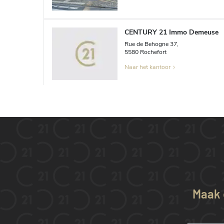
CENTURY 21 Immo Demeuse
Rue de Behogne
37
,
5580
Rochefort
Naar het kantoor
CENTURY 21 Immo Demeuse
Chaussée de Charleroi
10
,
5030
Gembloux
Naar het kantoor
CENTURY 21 Immo Demeuse
Chaussée de Marche
588
,
Maak e
5101
Erpent
Naar het kantoor