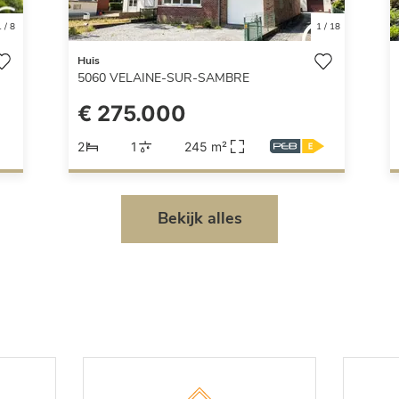
1
/
8
1
/
18
Huis
5060
VELAINE-SUR-SAMBRE
€ 275.000
2
1
245 m²
Bekijk alles