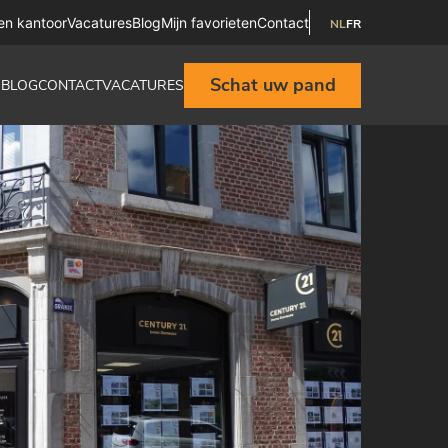
en kantoor
Vacatures
Blog
Mijn favorieten
Contact
NL
FR
Schat uw pand
R
BLOG
CONTACT
VACATURES