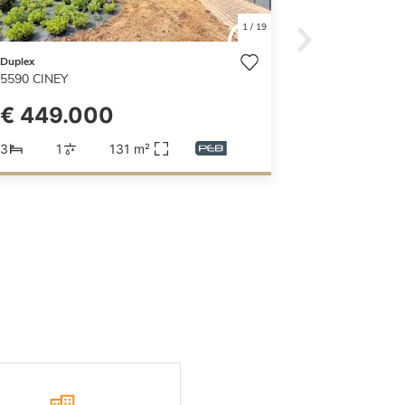
1
/
19
Duplex
5590
CINEY
€ 449.000
3
1
131 m²