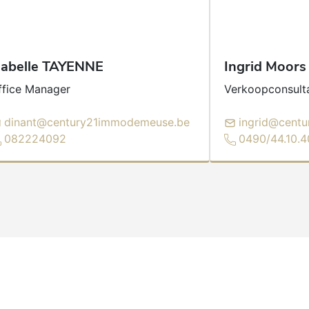
sabelle
TAYENNE
Ingrid
Moors
ffice Manager
Verkoopconsult
dinant@century21immodemeuse.be
ingrid@cent
082224092
0490/44.10.4