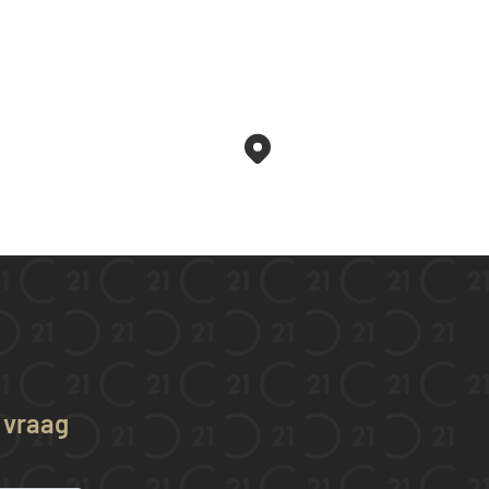
w vraag