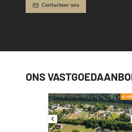
Contacteer ons
ONS VASTGOEDAANBOD 
NI
Previous