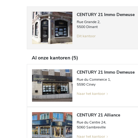
CENTURY 21 Immo Demeuse
Rue Grande
2
,
5500
Dinant
Dit kantoor
Al onze kantoren
(
5
)
CENTURY 21 Immo Demeuse
Rue du Commerce
1
,
5590
Ciney
Naar het kantoor
CENTURY 21 Alliance
Rue du Centre
24
,
5060
Sambreville
Naar het kantoor