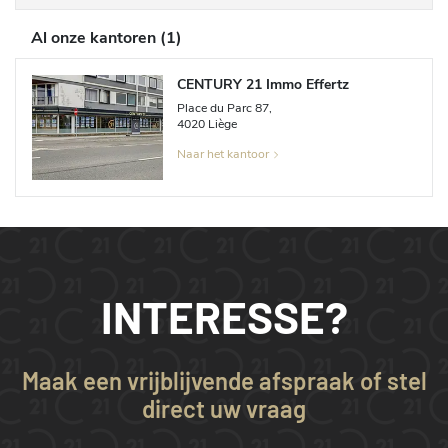
Al onze kantoren
(
1
)
CENTURY 21 Immo Effertz
Place du Parc
87
,
4020
Liège
Naar het kantoor
INTERESSE?
Maak een vrijblijvende afspraak of stel
direct uw vraag