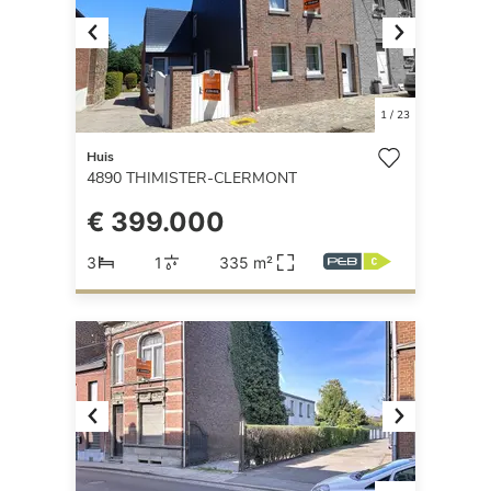
Previous
Next
1
/
23
Huis
4890
THIMISTER-CLERMONT
€ 399.000
3
1
335 m²
Previous
Next