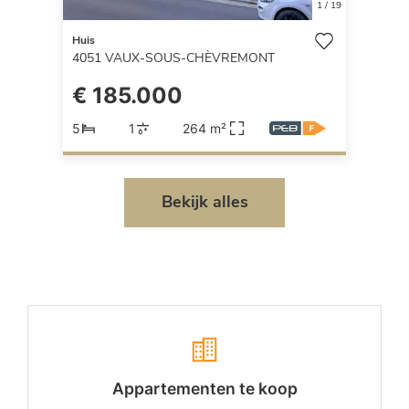
1
/
19
Huis
4051
VAUX-SOUS-CHÈVREMONT
€ 185.000
5
1
264 m²
Bekijk alles
Appartementen te koop