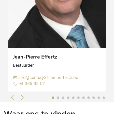
Jean-Pierre
Effertz
Bestuurder
info@century21immoeffertz.be
04 365 92 07
Waar ons te vinden