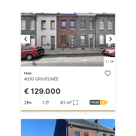
Previous
Next
1
/
16
Huis
4030
GRIVEGNÉE
€ 129.000
2
1
81 m²