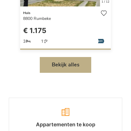
1
/
12
Huis
8800
Rumbeke
€ 1.175
3
1
Bekijk alles
Appartementen te koop