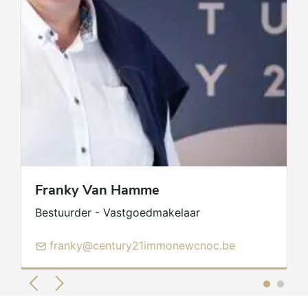
Franky
Van Hamme
Bestuurder - Vastgoedmakelaar
franky@century21immonewcnoc.be