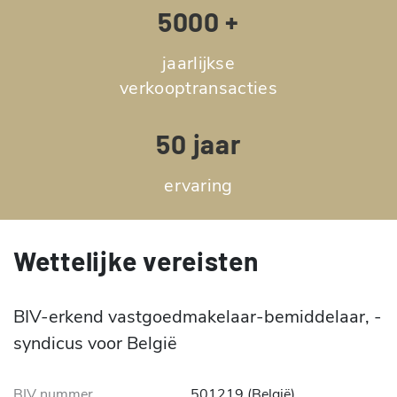
5000 +
jaarlijkse
verkooptransacties
50 jaar
ervaring
Wettelijke vereisten
BIV-erkend vastgoedmakelaar-bemiddelaar, -
syndicus voor België
BIV nummer
501219 (België)