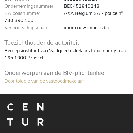
Ondernemingsnummer
BE0452840243
BA polisnummer
AXA Belgium SA - police n°
730.390.160
Vennootschapsnaam
immo new cnoc bvba
Toezichthoudende autoriteit
Beroepsinstituut van Vastgoedmakelaars Luxemburgstraat
16b 1000 Brussel
Onderworpen aan de BIV-plichtenleer
Deontologie van de vastgoedmakelaar