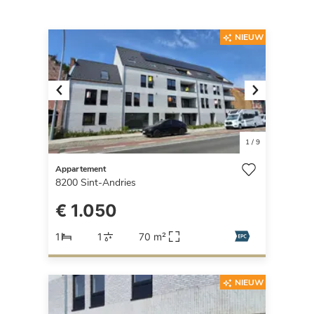
NIEUW
Previous
Next
1
/
9
Appartement
8200
Sint-Andries
€ 1.050
1
1
70 m²
NIEUW