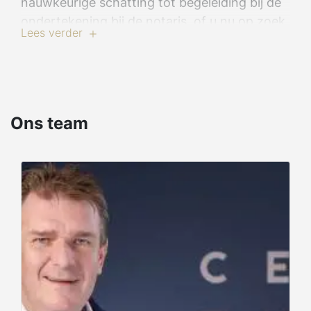
nauwkeurige schatting tot begeleiding bij de
ondertekening bij de notaris, of u nu op zoek
Lees verder
bent naar een pand, wilt verkopen of
investeren. Met CENTURY 21 kiest u voor een
betrouwbare partner die u een unieke en
succesvolle vastgoedervaring biedt.
Ons team