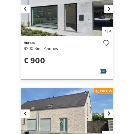
Previous
Next
1
/
4
Bureau
8200
Sint-Andries
€ 900
NIEUW
Previous
Next