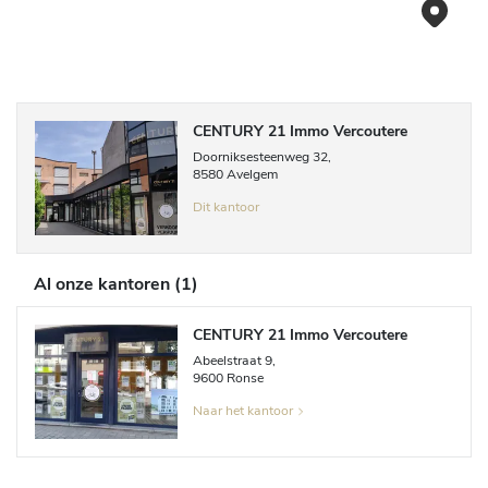
CENTURY 21 Immo Vercoutere
Doorniksesteenweg
32
,
8580
Avelgem
Dit kantoor
Al onze kantoren
(
1
)
CENTURY 21 Immo Vercoutere
Abeelstraat
9
,
9600
Ronse
Naar het kantoor