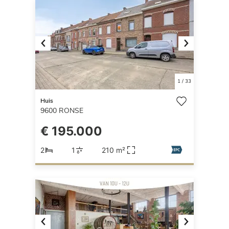
Previous
Next
1
/
33
Huis
9600
RONSE
€ 195.000
2
1
210 m²
Previous
Next