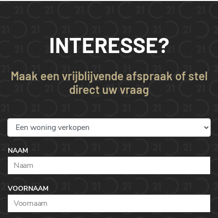
INTERESSE?
Maak een vrijblijvende afspraak of stel
direct uw vraag
NAAM
VOORNAAM