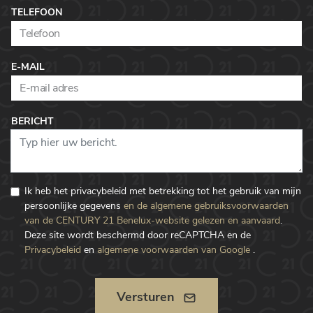
TELEFOON
E-MAIL
BERICHT
Ik heb het privacybeleid met betrekking tot het gebruik van mijn
persoonlijke gegevens
en de algemene gebruiksvoorwaarden
van de CENTURY 21 Benelux-website gelezen en aanvaard
.
Deze site wordt beschermd door reCAPTCHA en de
Privacybeleid
en
algemene voorwaarden van Google
.
Versturen