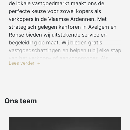
de lokale vastgoedmarkt maakt ons de
perfecte keuze voor zowel kopers als
verkopers in de Vlaamse Ardennen. Met
strategisch gelegen kantoren in Avelgem en
Ronse bieden wij uitstekende service en
begeleiding op maat. Wij bieden gratis
vastgoedschattingen en helpen u bij elke stap
van het verkoop- of aankoopproces. Als
Lees verder
onderdeel van het wereldwijde CENTURY 21-
netwerk kunnen we uw eigendom aan een
breed publiek presenteren. Kies voor
CENTURY 21 Immo Vercoutere voor
professionele vastgoedbegeleiding in
Ons team
Avelgem en Ronse!