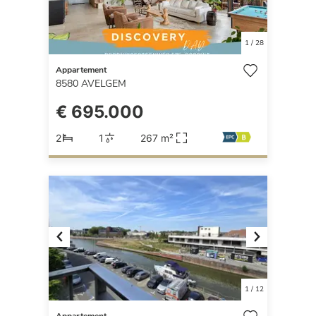
1
/
28
Appartement
8580
AVELGEM
€ 695.000
2
1
267 m²
Previous
Next
1
/
12