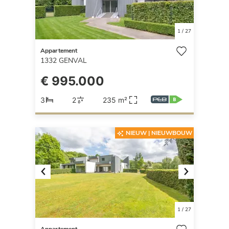
1
/
27
Appartement
1332
GENVAL
€ 995.000
3
2
235 m²
NIEUW | NIEUWBOUW
Previous
Next
1
/
27