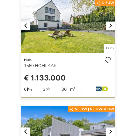
NIEUW
Previous
Next
1
/
26
Huis
1560
HOEILAART
€ 1.133.000
6
3
361 m²
NIEUW | NIEUWBOUW
Previous
Next