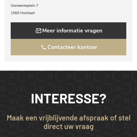
Gemeenteplein 7
1560 Hoeilaart
Meer informatie vragen
Contacteer kantoor
INTERESSE?
Maak een vrijblijvende afspraak of stel
direct uw vraag