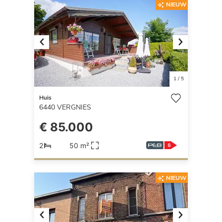
NIEUW
Previous
Next
1
/
5
Huis
6440
VERGNIES
€ 85.000
2
50 m²
NIEUW
Previous
Next