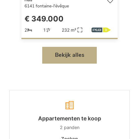
Huis
6141
fontaine-l'évêque
€ 349.000
2
1
232 m²
Bekijk alles
Appartementen te koop
2
panden
Zoeken