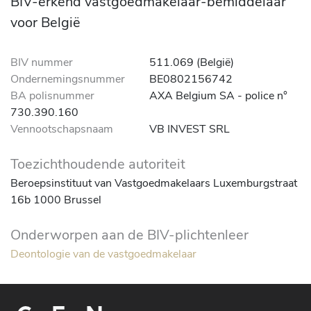
BIV-erkend vastgoedmakelaar-bemiddelaar
voor België
BIV nummer
511.069 (België)
Ondernemingsnummer
BE0802156742
BA polisnummer
AXA Belgium SA - police n°
730.390.160
Vennootschapsnaam
VB INVEST SRL
Toezichthoudende autoriteit
Beroepsinstituut van Vastgoedmakelaars Luxemburgstraat
16b 1000 Brussel
Onderworpen aan de BIV-plichtenleer
Deontologie van de vastgoedmakelaar