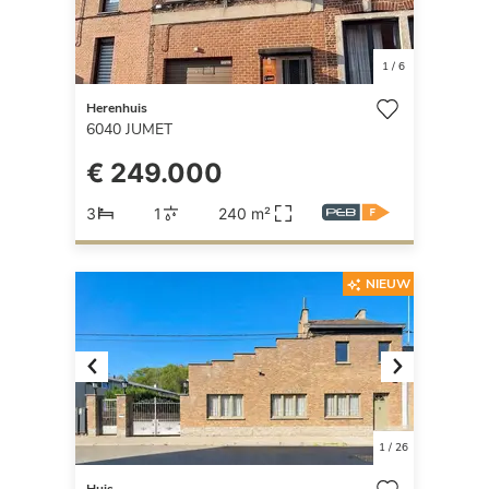
1
/
6
Herenhuis
6040
JUMET
€ 249.000
3
1
240 m²
NIEUW
Previous
Next
1
/
26