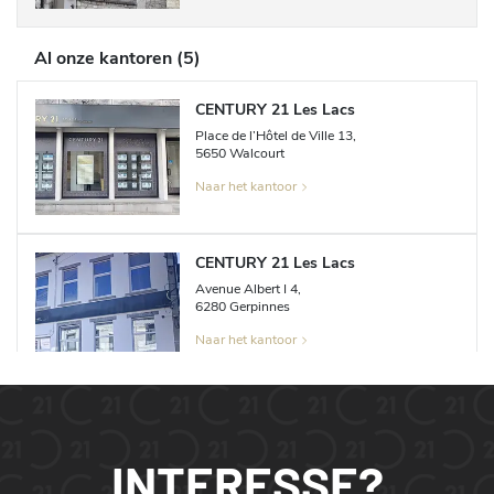
Al onze kantoren
(
5
)
CENTURY 21 Les Lacs
Place de l’Hôtel de Ville
13
,
5650
Walcourt
Naar het kantoor
CENTURY 21 Les Lacs
Avenue Albert I
4
,
6280
Gerpinnes
Naar het kantoor
CENTURY 21 Les Lacs
Place Verte
25
,
5620
Florennes
INTERESSE?
Naar het kantoor