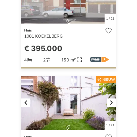
1
/
21
Huis
1081
KOEKELBERG
€ 395.000
4
2
150 m²
NIEUW
Previous
Next
1
/
21