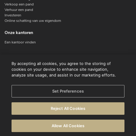
Verkoop een pand
Verhuur een pand
Investeren
Online schatting van uw eigendom
Onze kantoren
Een kantoor vinden
Contacteer ons
By accepting all cookies, you agree to the storing of
cookies on your device to enhance site navigation,
Contact
analyze site usage, and assist in our marketing efforts.
Facebook
Instagram
X
Set Preferences
Linkedin
Reject All Cookies
© CENTURY 21 Benelux
Gebruiksvoorwaarden
Privacyverklaring
Allow All Cookies
Waarschuwing
Cookie beleid