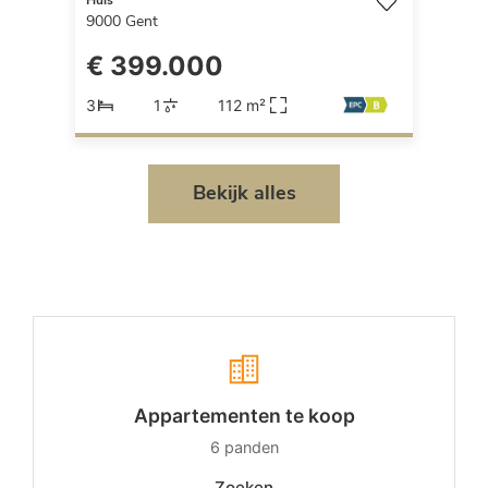
Huis
9000
Gent
€ 399.000
3
1
112 m²
Bekijk alles
Appartementen te koop
6
panden
Zoeken