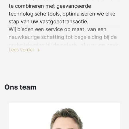
te combineren met geavanceerde
technologische tools, optimaliseren we elke
stap van uw vastgoedtransactie.
Wij bieden een service op maat, van een
nauwkeurige schatting tot begeleiding bij de
ondertekening bij de notaris, of u nu op zoek
Lees verder
bent naar een pand, wilt verkopen of
investeren. Met CENTURY 21 kiest u voor een
betrouwbare partner die u een unieke en
succesvolle vastgoedervaring biedt.
Ons team