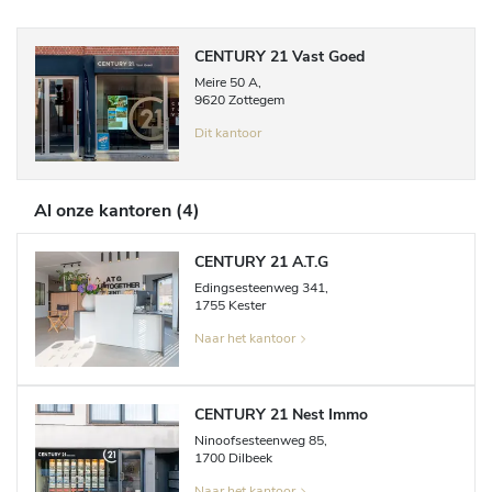
CENTURY 21 Vast Goed
Meire
50 A
,
9620
Zottegem
Dit kantoor
Al onze kantoren
(
4
)
CENTURY 21 A.T.G
Edingsesteenweg
341
,
1755
Kester
Naar het kantoor
CENTURY 21 Nest Immo
Ninoofsesteenweg
85
,
1700
Dilbeek
Naar het kantoor