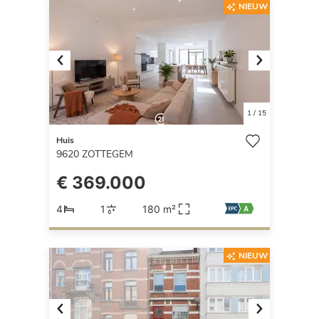
NIEUW
Previous
Next
1
/
15
Huis
9620
ZOTTEGEM
€ 369.000
4
1
180 m²
NIEUW
Previous
Next