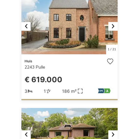
Previous
Next
1
/
21
Huis
2243
Pulle
€ 619.000
3
1
186 m²
Previous
Next