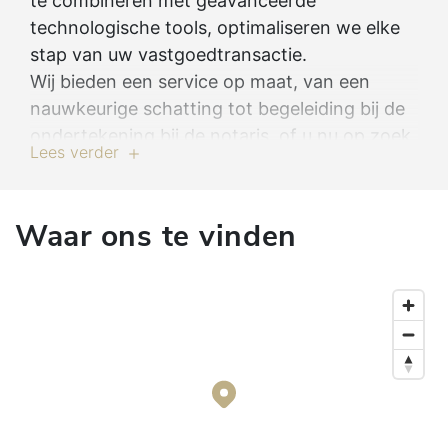
te combineren met geavanceerde
technologische tools, optimaliseren we elke
stap van uw vastgoedtransactie.
Wij bieden een service op maat, van een
nauwkeurige schatting tot begeleiding bij de
ondertekening bij de notaris, of u nu op zoek
Lees verder
bent naar een pand, wilt verkopen of
investeren. Met CENTURY 21 kiest u voor een
betrouwbare partner die u een unieke en
Waar ons te vinden
succesvolle vastgoedervaring biedt.