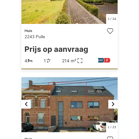
1
/
24
Huis
2243
Pulle
Prijs op aanvraag
4
1
214 m²
Previous
Next
1
/
23