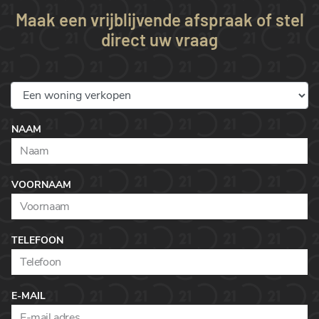
Maak een vrijblijvende afspraak of stel
direct uw vraag
NAAM
VOORNAAM
TELEFOON
E-MAIL