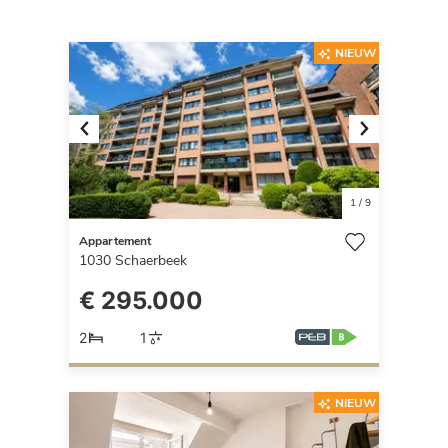
NIEUW
Previous
Next
1
/
9
Appartement
1030
Schaerbeek
€ 295.000
2
1
NIEUW