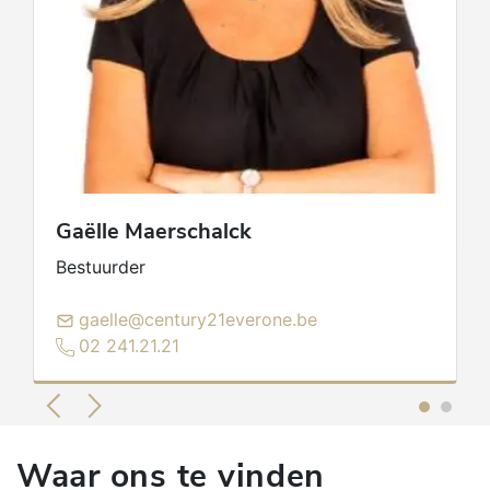
Gaëlle
Maerschalck
Bestuurder
gaelle@century21everone.be
02 241.21.21
Waar ons te vinden