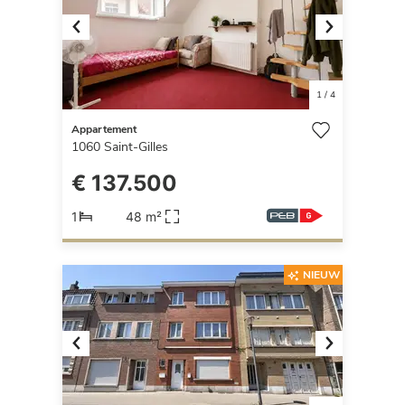
Previous
Next
1
/
4
Appartement
1060
Saint-Gilles
€ 137.500
1
48 m²
NIEUW
Previous
Next