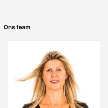
een service op maat, die garant staat voor
snelheid en totale tevredenheid.
Onze belofte: uw vastgoedplannen omzetten
in realiteit, efficiënt en professioneel. Wij
Ons team
blijven erkende leiders op de Belgische markt
en streven ernaar om van uw
vastgoedtransactie een uitzonderlijke
ervaring te maken.