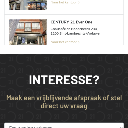
Naar het kantoor
CENTURY 21 Ever One
Chaussée de Roodebeeck
230
,
1200
Sint-Lambrechts-Woluwe
Naar het kantoor
INTERESSE?
Maak een vrijblijvende afspraak of stel
direct uw vraag