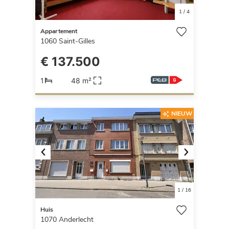
1
/
4
Appartement
1060
Saint-Gilles
€ 137.500
1
48 m²
NIEUW
Previous
Next
1
/
16
Huis
1070
Anderlecht