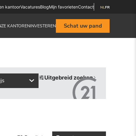
en kantoor
Vacatures
Blog
Mijn favorieten
Contact
NL
FR
Schat uw pand
NZE KANTOREN
INVESTEREN
Uitgebreid zoeken
ijs