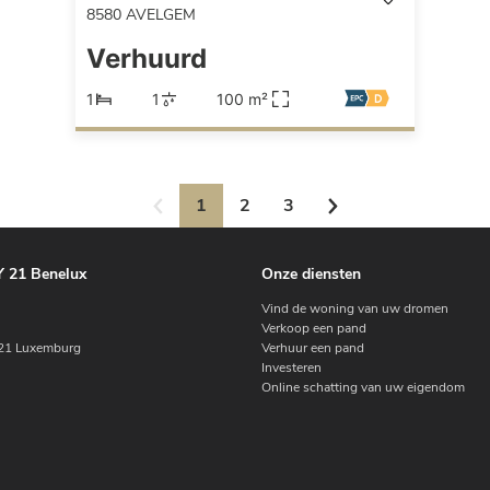
8580
AVELGEM
Verhuurd
1
1
100 m²
1
2
3
 21 Benelux
Onze diensten
Vind de woning van uw dromen
Verkoop een pand
1 Luxemburg
Verhuur een pand
Investeren
Online schatting van uw eigendom