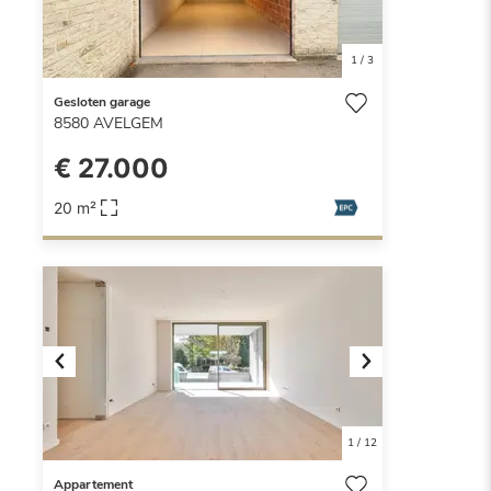
1
/
3
Gesloten garage
8580
AVELGEM
€ 27.000
20 m²
Previous
Next
1
/
12
Appartement