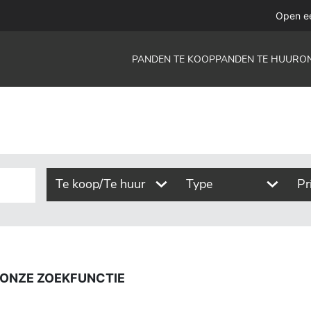
functie
Open e
PANDEN TE KOOP
PANDEN TE HUUR
O
Te koop/Te huur
Type
Pr
 ONZE ZOEKFUNCTIE