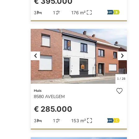
€ 395.000
3
1
176 m²
Previous
Next
1
/
28
Huis
8580
AVELGEM
€ 285.000
3
1
153 m²