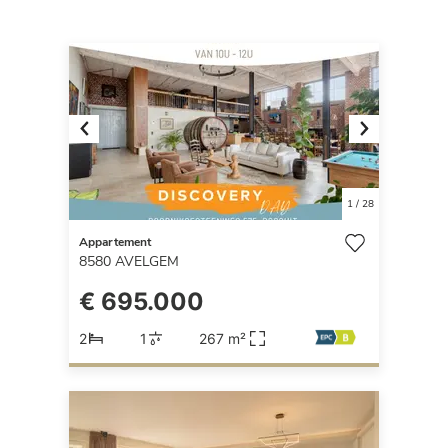
Previous
Next
1
/
28
Appartement
8580
AVELGEM
€ 695.000
2
1
267 m²