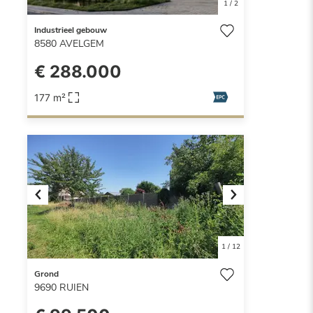
1
/
2
Industrieel gebouw
8580
AVELGEM
€ 288.000
177 m²
Previous
Next
1
/
12
Grond
9690
RUIEN