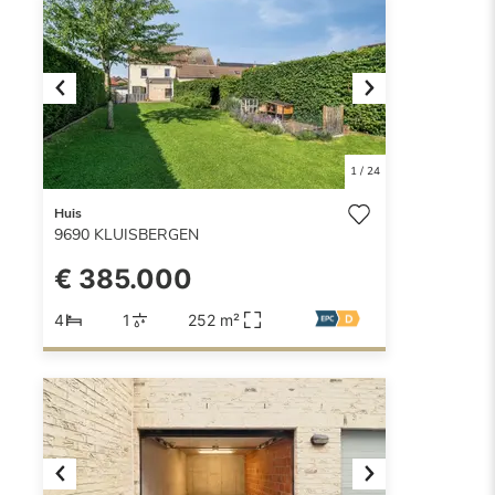
Previous
Next
1
/
24
Huis
9690
KLUISBERGEN
€ 385.000
4
1
252 m²
Previous
Next