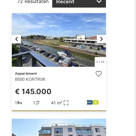
Recent
72 Resultaten
Previous
Next
1
/
12
Appartement
8500
KORTRIJK
€ 145.000
1
1
41 m²