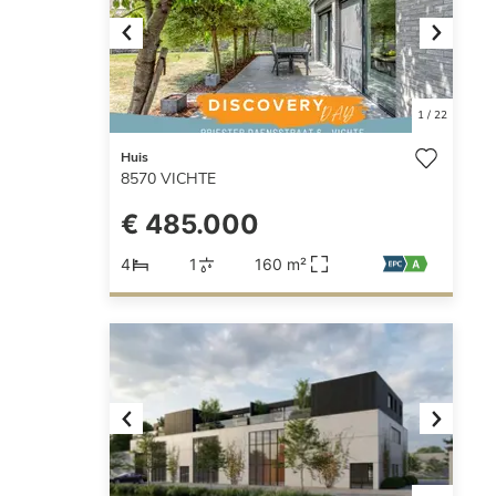
Previous
Next
1
/
22
Huis
8570
VICHTE
€ 485.000
4
1
160 m²
Previous
Next