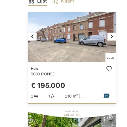
Lijst
Kaart
Previous
Next
1
/
33
Huis
9600
RONSE
€ 195.000
2
1
210 m²