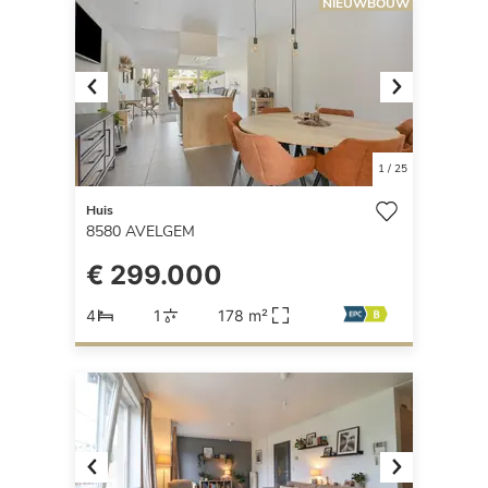
NIEUWBOUW
Previous
Next
1
/
25
Huis
8580
AVELGEM
€ 299.000
4
1
178 m²
Previous
Next