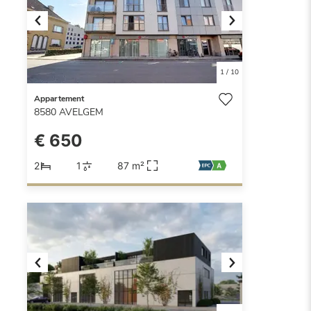
Previous
Next
1
/
10
Appartement
8580
AVELGEM
€ 650
2
1
87 m²
Previous
Next