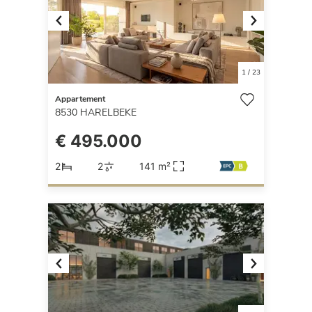
Previous
Next
1
/
23
Appartement
8530
HARELBEKE
€ 495.000
2
2
141 m²
Previous
Next