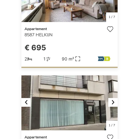
1
/
7
Appartement
8587
HELKIJN
€ 695
2
1
90 m²
Previous
Next
1
/
7
Appartement