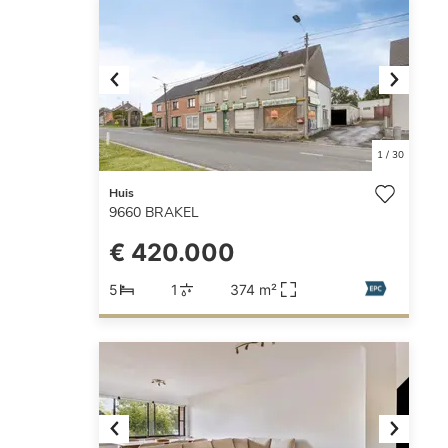
Previous
Next
1
/
30
Huis
9660
BRAKEL
€ 420.000
5
1
374 m²
Previous
Next