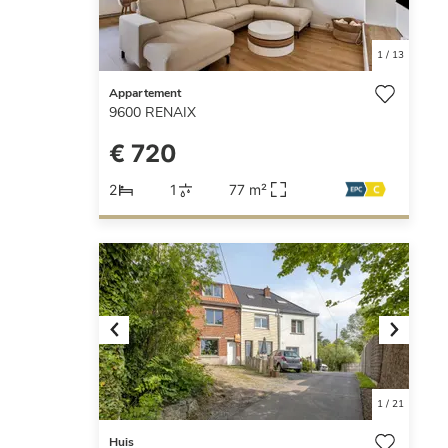
1
/
13
Appartement
9600
RENAIX
€ 720
2
1
77 m²
Previous
Next
1
/
21
Huis