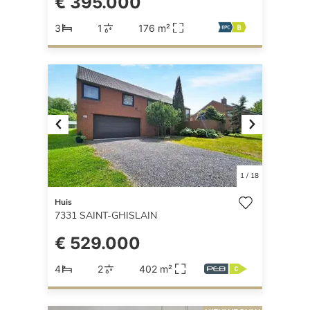
€ 395.000
3
1
176 m²
Previous
Next
1
/
18
Huis
7331
SAINT-GHISLAIN
€ 529.000
4
2
402 m²