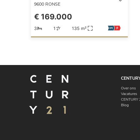
9600
RONSE
€ 169.000
3
1
135 m²
CENTURY
Over ons
Vacatures
CENTURY 2
Blog