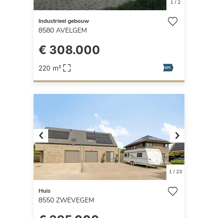
1
/
2
Industrieel gebouw
8580
AVELGEM
€ 308.000
220 m²
Previous
Next
1
/
23
Huis
8550
ZWEVEGEM