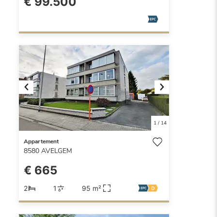
€ 99.500
Previous
Next
1
/
14
Appartement
8580
AVELGEM
€ 665
2
1
95 m²