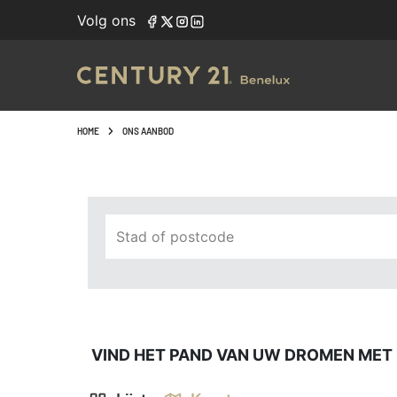
Navigated to Vind het pand van uw dromen met onze zoek
Volg ons
HOME
ONS AANBOD
Stad of postcode
VIND HET PAND VAN UW DROMEN MET