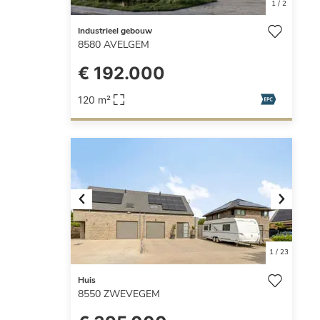
1
/
2
Industrieel gebouw
8580
AVELGEM
€ 192.000
120 m²
Previous
Next
1
/
23
Huis
8550
ZWEVEGEM