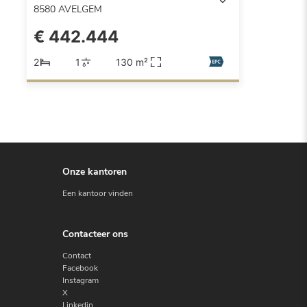
8580
AVELGEM
€ 442.444
2
1
130 m²
Onze kantoren
Een kantoor vinden
Contacteer ons
Contact
Facebook
Instagram
X
Linkedin