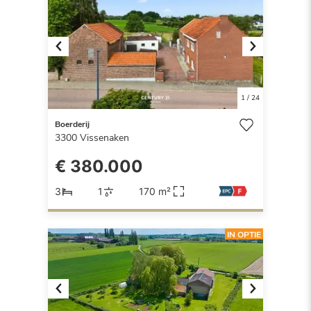
Previous
Next
1
/
24
Boerderij
3300
Vissenaken
€ 380.000
3
1
170 m²
IN OPTIE
Previous
Next