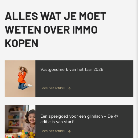
ALLES WAT JE MOET
WETEN OVER IMMO
KOPEN
Vastgoedmerk van het Jaar 2026
Lees het artikel
Een speelgoed voor een glimlach – De 4ᵉ
editie is van start!
Lees het artikel