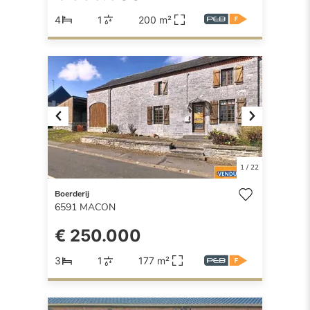
4
1
200 m²
Previous
Next
1
/
22
Boerderij
6591
MACON
€ 250.000
3
1
177 m²