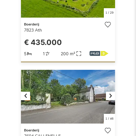
1
/
29
Boerderij
7823
Ath
€ 435.000
5
1
200 m²
Previous
Next
1
/
46
Boerderij