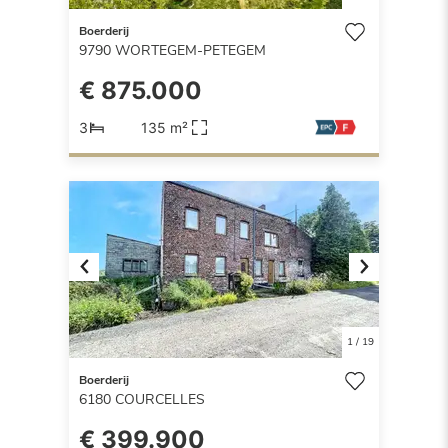
Boerderij
9790
WORTEGEM-PETEGEM
€ 875.000
3
135 m²
Previous
Next
1
/
19
Boerderij
6180
COURCELLES
€ 399.900