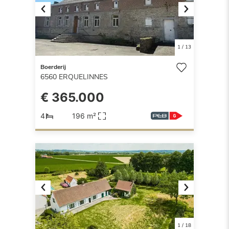
Previous
Next
1
/
13
Boerderij
6560
ERQUELINNES
€ 365.000
4
196 m²
Previous
Next
1
/
18