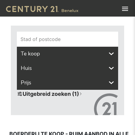
Navigated to Boerderij te koop - ruim aanbod in alle regio'
Stad of postcode
Te koop
Huis
Prijs
Uitgebreid zoeken (1)
BOERDERIJ TE KOOP - RUIM AANBOD IN ALLE