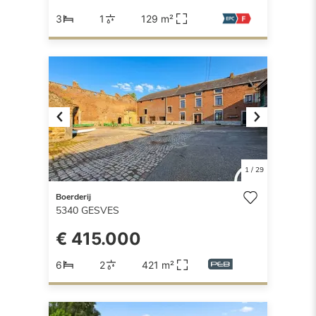
3
1
129 m²
Previous
Next
1
/
29
Boerderij
5340
GESVES
€ 415.000
6
2
421 m²