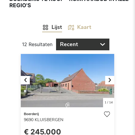
REGIO'S
Lijst
Kaart
Recent
12 Resultaten
Previous
Next
1
/
14
Boerderij
9690
KLUISBERGEN
€ 245.000