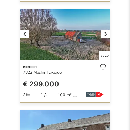
Previous
Next
1
/
20
Boerderij
7822
Meslin-l'Eveque
€ 299.000
3
1
100 m²