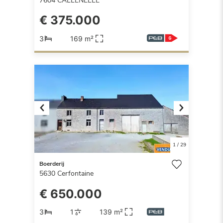
7604
CALLENELLE
€ 375.000
3
169 m²
Previous
Next
1
/
29
Boerderij
5630
Cerfontaine
€ 650.000
3
1
139 m²