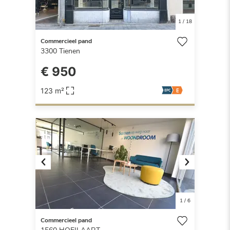
1
/
18
Commercieel pand
3300
Tienen
€ 950
123 m²
Previous
Next
1
/
6
Commercieel pand