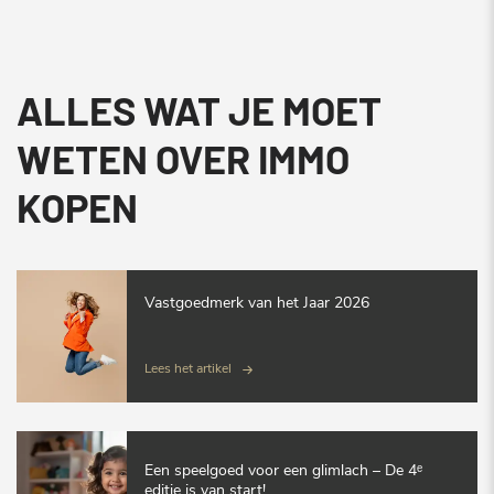
ALLES WAT JE MOET
WETEN OVER IMMO
KOPEN
Vastgoedmerk van het Jaar 2026
Lees het artikel
Een speelgoed voor een glimlach – De 4ᵉ
editie is van start!