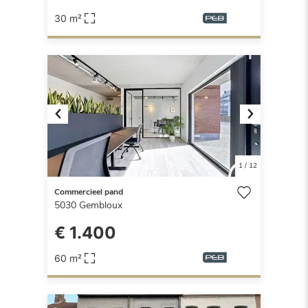
30 m²
Previous
Next
1
/
12
Commercieel pand
5030
Gembloux
€ 1.400
60 m²