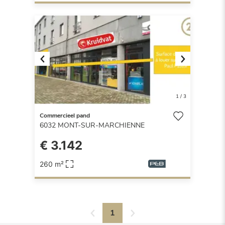
Previous
Next
1
/
3
Commercieel pand
6032
MONT-SUR-MARCHIENNE
€ 3.142
260 m²
1