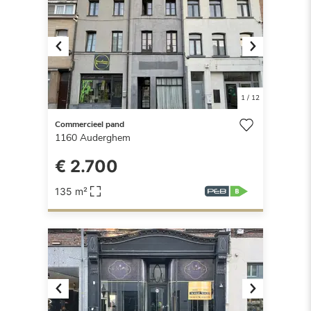
Previous
Next
1
/
12
Commercieel pand
1160
Auderghem
€ 2.700
135 m²
Previous
Next