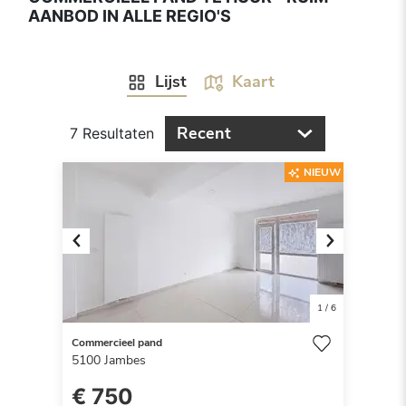
AANBOD IN ALLE REGIO'S
Lijst
Kaart
Recent
7 Resultaten
NIEUW
Previous
Next
1
/
6
Commercieel pand
5100
Jambes
€ 750