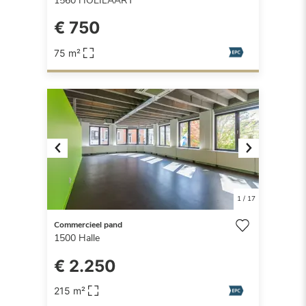
1560
HOEILAART
€ 750
75 m²
Previous
Next
1
/
17
Commercieel pand
1500
Halle
€ 2.250
215 m²