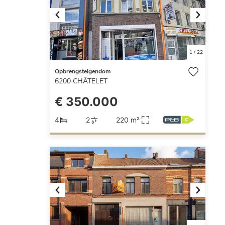
Previous
Next
1
/
22
Opbrengsteigendom
6200
CHÂTELET
€ 350.000
4
2
220 m²
Previous
Next