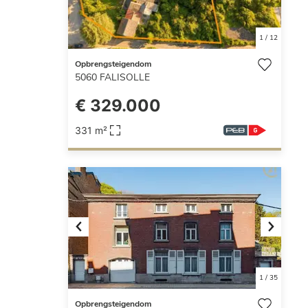
1
/
12
Opbrengsteigendom
5060
FALISOLLE
€ 329.000
331 m²
Previous
Next
1
/
35
Opbrengsteigendom