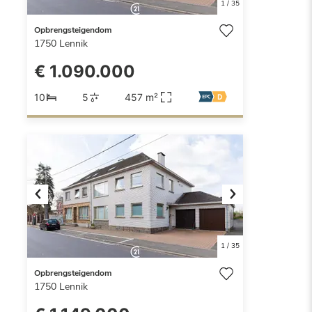
1
/
35
Opbrengsteigendom
1750
Lennik
€ 1.090.000
10
5
457 m²
Previous
Next
1
/
35
Opbrengsteigendom
1750
Lennik