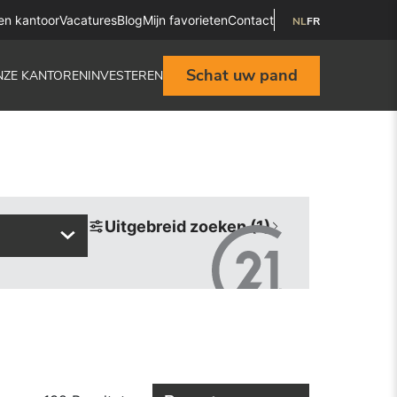
en kantoor
Vacatures
Blog
Mijn favorieten
Contact
NL
FR
Schat uw pand
NZE KANTOREN
INVESTEREN
Uitgebreid zoeken (1)