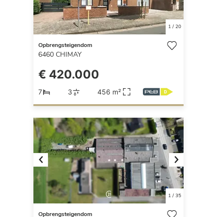
1
/
20
Opbrengsteigendom
6460
CHIMAY
€ 420.000
7
3
456 m²
Previous
Next
1
/
35
Opbrengsteigendom