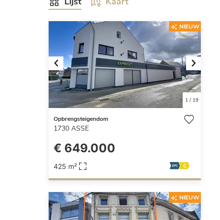
Lijst
Kaart
NIEUW
Previous
Next
1
/
19
Opbrengsteigendom
1730
ASSE
€ 649.000
425 m²
NIEUW