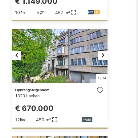
€ 1.149.000
10
5
457 m²
Previous
Next
1
/
14
Opbrengsteigendom
1020
Laeken
€ 670.000
12
450 m²