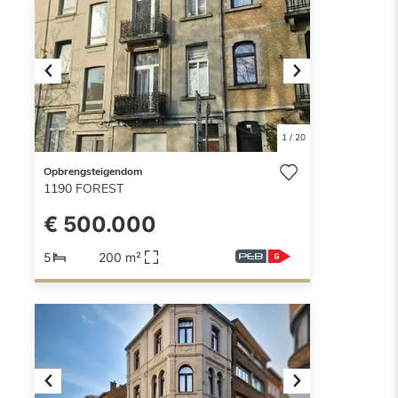
Previous
Next
1
/
20
Opbrengsteigendom
1190
FOREST
€ 500.000
5
200 m²
Previous
Next