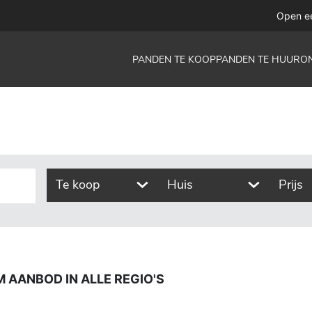
alle regio's
Open e
PANDEN TE KOOP
PANDEN TE HUUR
O
Te koop
Huis
Prijs
 AANBOD IN ALLE REGIO'S