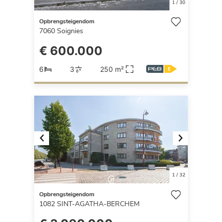
1
/
30
Opbrengsteigendom
7060
Soignies
€ 600.000
6
3
250 m²
Previous
Next
1
/
32
Opbrengsteigendom
1082
SINT-AGATHA-BERCHEM