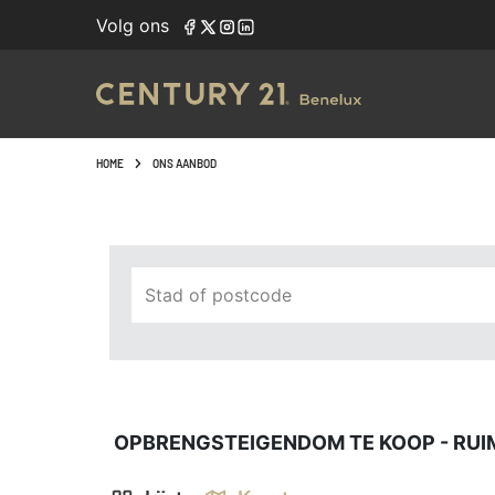
Navigated to Opbrengsteigendom te koop - ruim aanbod in 
Volg ons
HOME
ONS AANBOD
Stad of postcode
OPBRENGSTEIGENDOM TE KOOP - RUIM