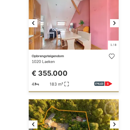
Previous
Next
1
/
8
Opbrengsteigendom
1020
Laeken
€ 355.000
4
183 m²
Previous
Next