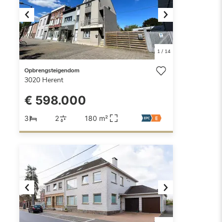
Previous
Next
1
/
14
Opbrengsteigendom
3020
Herent
€ 598.000
3
2
180 m²
Previous
Next