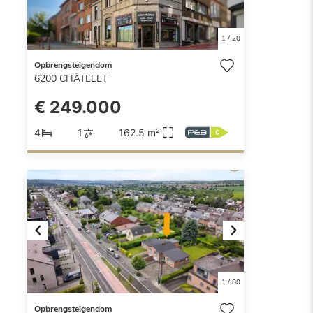
1
/
20
Opbrengsteigendom
6200
CHÂTELET
€ 249.000
4
1
162.5 m²
Previous
Next
1
/
80
Opbrengsteigendom