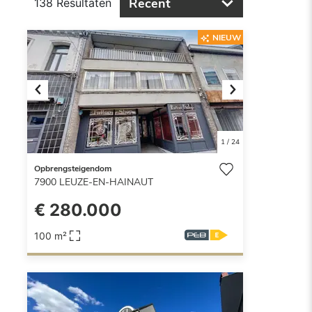
Recent
138 Resultaten
NIEUW
Previous
Next
1
/
24
Opbrengsteigendom
7900
LEUZE-EN-HAINAUT
€ 280.000
100 m²