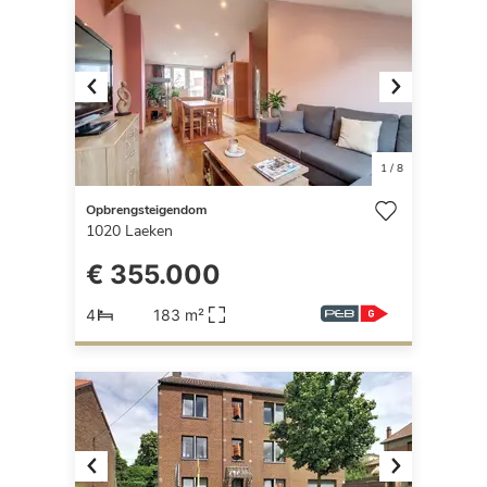
Previous
Next
1
/
8
Opbrengsteigendom
1020
Laeken
€ 355.000
4
183 m²
Previous
Next