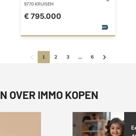
9770
KRUISEM
€ 795.000
1
2
3
...
6
N OVER IMMO KOPEN
E