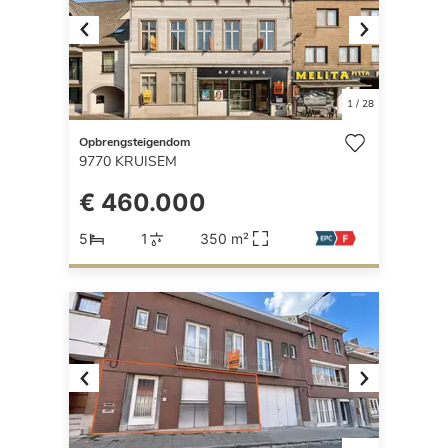
Previous
Next
1
/
28
Opbrengsteigendom
9770
KRUISEM
€ 460.000
5
1
350 m²
Previous
Next