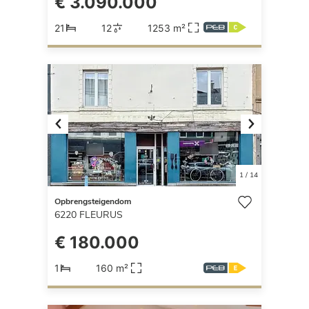
€ 3.090.000
21
12
1253 m²
Previous
Next
1
/
14
Opbrengsteigendom
6220
FLEURUS
€ 180.000
1
160 m²