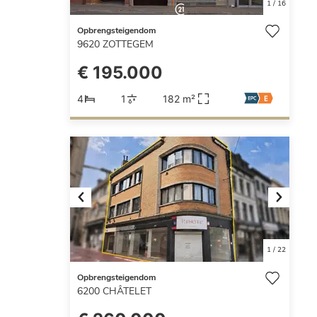
1
/
16
Opbrengsteigendom
9620
ZOTTEGEM
€ 195.000
4
1
182 m²
Previous
Next
1
/
22
Opbrengsteigendom
6200
CHÂTELET