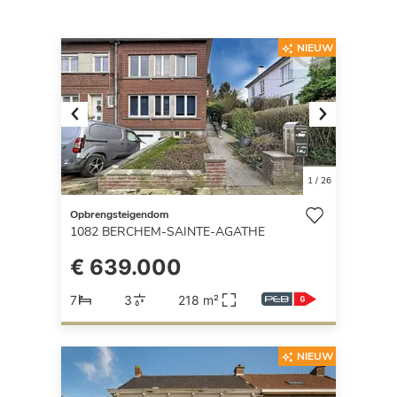
NIEUW
Previous
Next
1
/
26
Opbrengsteigendom
1082
BERCHEM-SAINTE-AGATHE
€ 639.000
7
3
218 m²
NIEUW