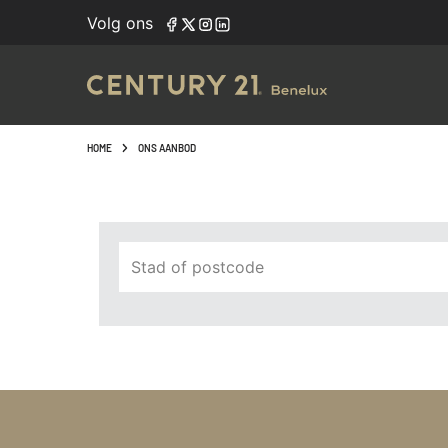
Navigated to Vind het pand van uw dromen met onze zoek
Volg ons
HOME
ONS AANBOD
Stad of postcode