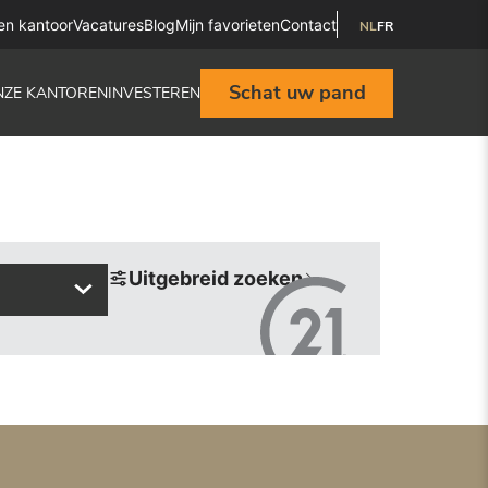
en kantoor
Vacatures
Blog
Mijn favorieten
Contact
NL
FR
Schat uw pand
NZE KANTOREN
INVESTEREN
Uitgebreid zoeken