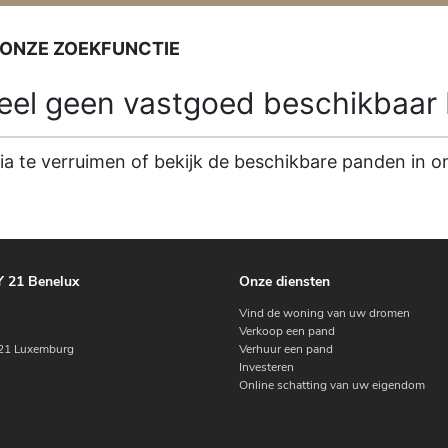
 ONZE ZOEKFUNCTIE
l geen vastgoed beschikbaar b
ria te verruimen of bekijk de beschikbare panden in
 21 Benelux
Onze diensten
Vind de woning van uw dromen
Verkoop een pand
1 Luxemburg
Verhuur een pand
Investeren
Online schatting van uw eigendom