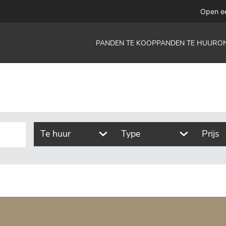
functie
Open e
PANDEN TE KOOP
PANDEN TE HUUR
O
Te huur
Type
Prijs