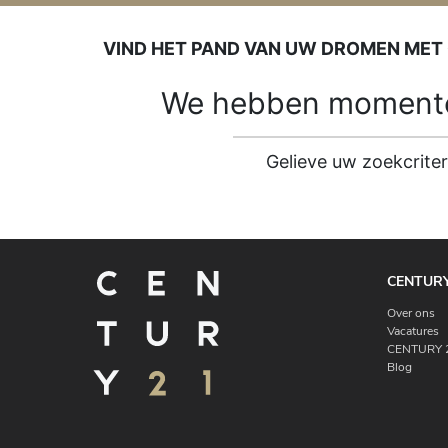
VIND HET PAND VAN UW DROMEN MET
We hebben momentee
Gelieve uw zoekcrite
CENTURY
Over ons
Vacatures
CENTURY 2
Blog