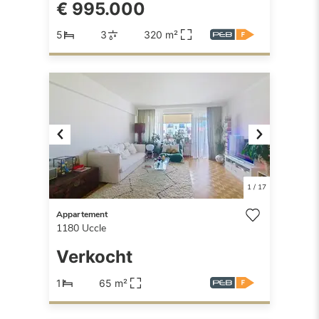
€ 995.000
5
3
320 m²
Previous
Next
1
/
17
Appartement
1180
Uccle
Verkocht
1
65 m²