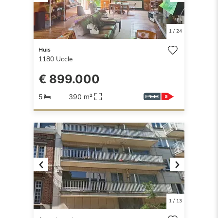
Previous
Next
1
/
24
Huis
1180
Uccle
€ 899.000
5
390 m²
Previous
Next
1
/
13