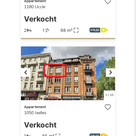
Appartement
1180
Uccle
Verkocht
2
1
98 m²
Previous
Next
1
/
10
Appartement
1050
Ixelles
Verkocht
1
65 m²