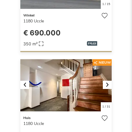
1
/
15
Winkel
1180
Uccle
€ 690.000
350 m²
NIEUW
Previous
Next
1
/
31
Huis
1180
Uccle