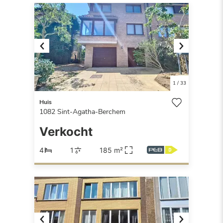
Previous
Next
1
/
33
Huis
1082
Sint-Agatha-Berchem
Verkocht
4
1
185 m²