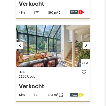
Verkocht
4
1
190 m²
Previous
Next
1
/
26
Huis
1180
Uccle
Verkocht
4
1
170 m²