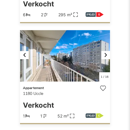
Verkocht
6
2
295 m²
Previous
Next
1
/
16
Appartement
1180
Uccle
Verkocht
1
1
52 m²