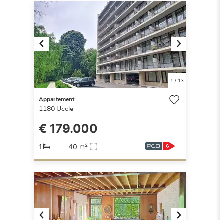
Previous
Next
1
/
13
Appartement
1180
Uccle
€ 179.000
1
40 m²