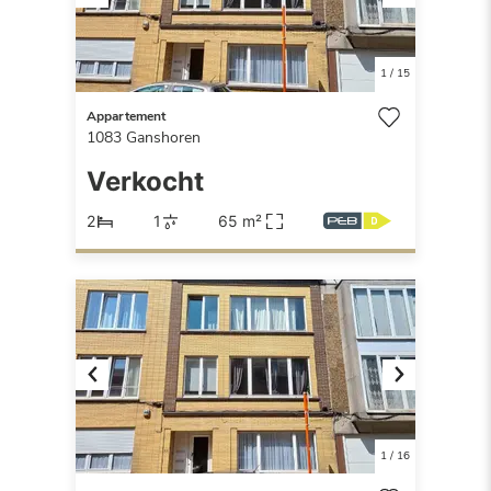
Previous
Next
1
/
15
Appartement
1083
Ganshoren
Verkocht
2
1
65 m²
Previous
Next
1
/
16