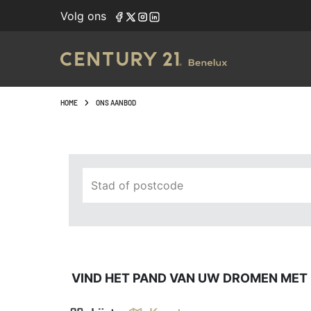
Navigated to Vind het pand van uw dromen met onze zoek
Volg ons
HOME
ONS AANBOD
Stad of postcode
VIND HET PAND VAN UW DROMEN MET