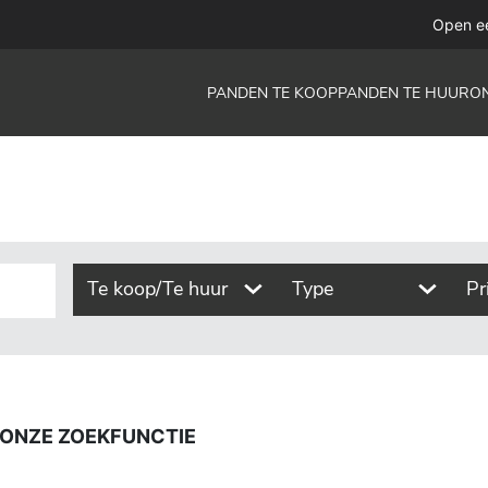
functie
Open e
PANDEN TE KOOP
PANDEN TE HUUR
O
Te koop/Te huur
Type
Pr
 ONZE ZOEKFUNCTIE