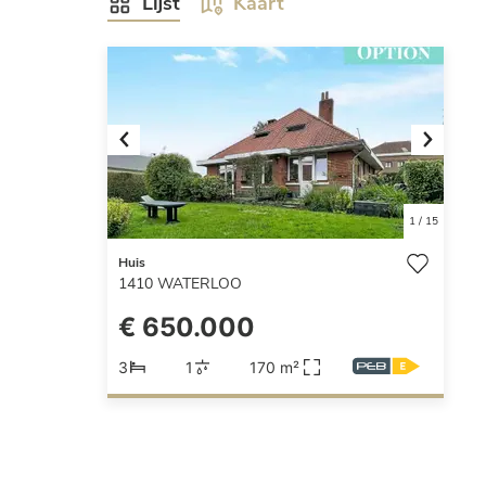
Lijst
Kaart
Previous
Next
1
/
15
Huis
1410
WATERLOO
€ 650.000
3
1
170 m²