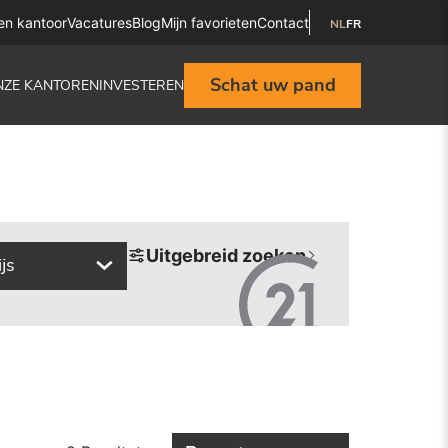
en kantoor
Vacatures
Blog
Mijn favorieten
Contact
NL
FR
Schat uw pand
NZE KANTOREN
INVESTEREN
Uitgebreid zoeken
ijs