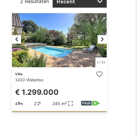
Recent
2 Resultaten
Previous
Next
1
/
21
Villa
1410
Waterloo
€ 1.299.000
4
2
245 m²