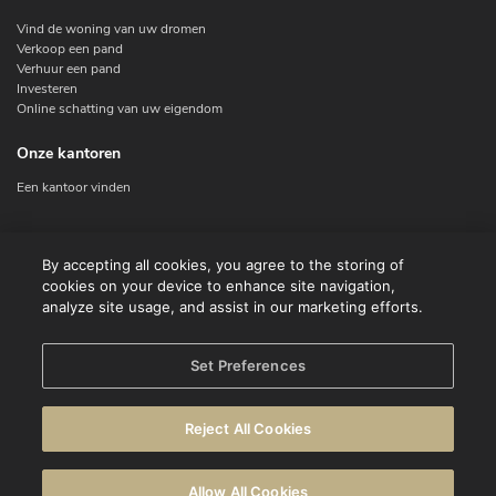
Vind de woning van uw dromen
Verkoop een pand
Verhuur een pand
Investeren
Online schatting van uw eigendom
Onze kantoren
Een kantoor vinden
Contacteer ons
By accepting all cookies, you agree to the storing of
cookies on your device to enhance site navigation,
Contact
analyze site usage, and assist in our marketing efforts.
Facebook
Instagram
X
Set Preferences
Linkedin
Reject All Cookies
© CENTURY 21 Benelux
Allow All Cookies
Gebruiksvoorwaarden
Privacyverklaring
Waarschuwing