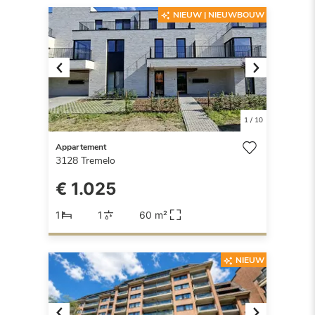
NIEUW | NIEUWBOUW
Previous
Next
1
/
10
Appartement
3128
Tremelo
€ 1.025
1
1
60 m²
NIEUW