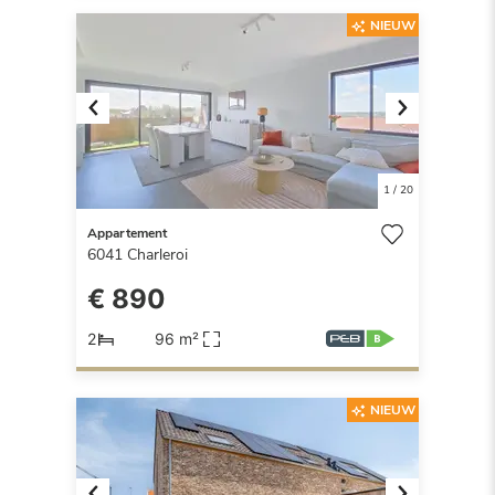
NIEUW
Previous
Next
1
/
20
Appartement
6041
Charleroi
€ 890
2
96 m²
NIEUW