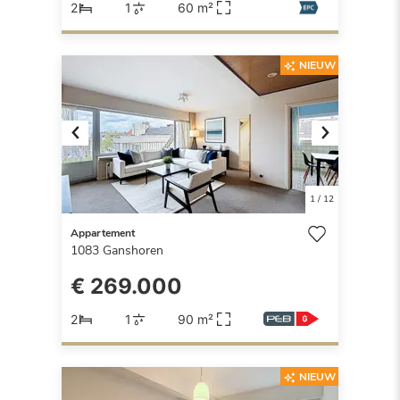
2
1
60 m²
NIEUW
Previous
Next
1
/
12
Appartement
1083
Ganshoren
€ 269.000
2
1
90 m²
NIEUW