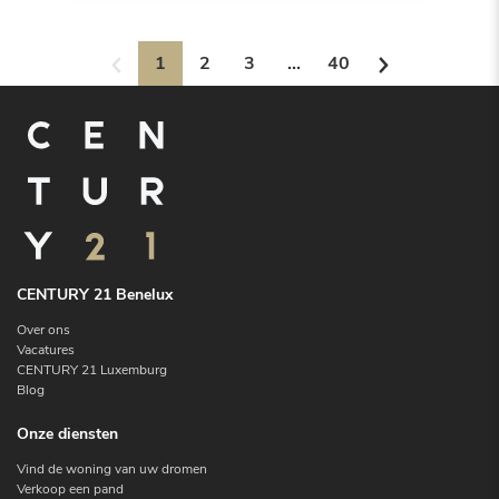
1
2
3
...
40
CENTURY 21 Benelux
Over ons
Vacatures
CENTURY 21 Luxemburg
Blog
Onze diensten
Vind de woning van uw dromen
Verkoop een pand