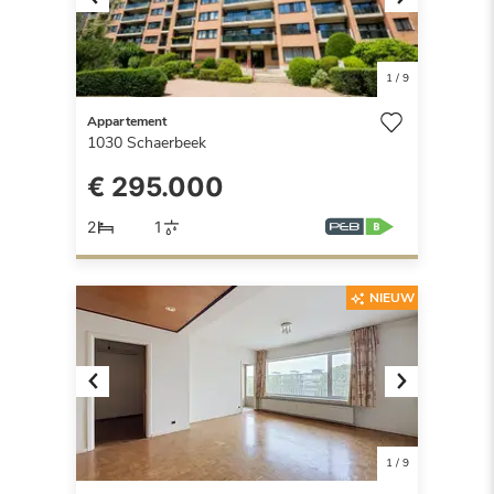
Previous
Next
1
/
9
Appartement
1030
Schaerbeek
€ 295.000
2
1
NIEUW
Previous
Next
1
/
9