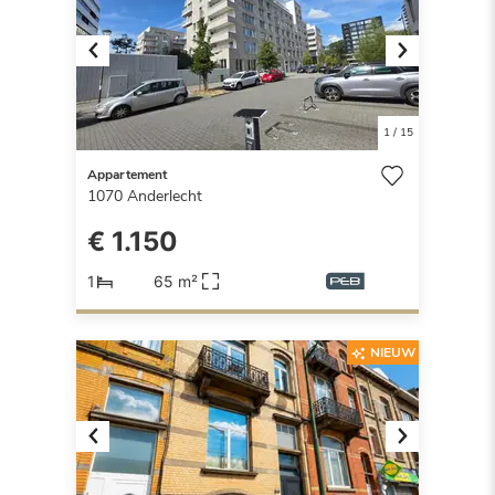
Previous
Next
1
/
15
Appartement
1070
Anderlecht
€ 1.150
1
65 m²
NIEUW
Previous
Next