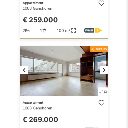
Appartement
1083
Ganshoren
€ 259.000
2
1
100 m²
NIEUW
Previous
Next
1
/
12
Appartement
1083
Ganshoren
€ 269.000