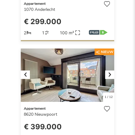
Appartement
1070
Anderlecht
€ 299.000
2
1
100 m²
NIEUW
Previous
Next
1
/
12
Appartement
8620
Nieuwpoort
€ 399.000