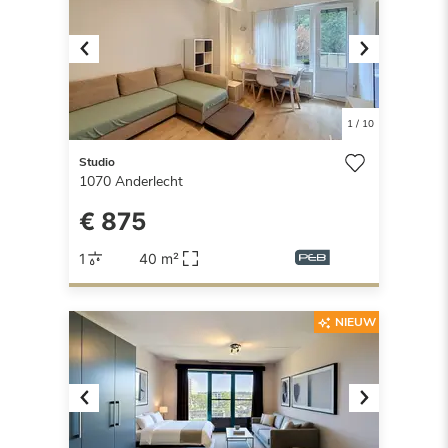
Previous
Next
1
/
10
Studio
1070
Anderlecht
€ 875
1
40 m²
NIEUW
Previous
Next