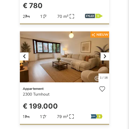
€ 780
2
1
70 m²
NIEUW
Previous
Next
1
/
16
Appartement
2300
Turnhout
€ 199.000
1
1
79 m²