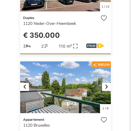
1
/
13
Duplex
1120
Neder-Over-Heembeek
€ 350.000
3
2
110 m²
NIEUW
Previous
Next
1
/
8
Appartement
1120
Bruxelles