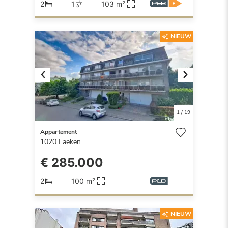
2
1
103 m²
NIEUW
Previous
Next
1
/
19
Appartement
1020
Laeken
€ 285.000
2
100 m²
NIEUW