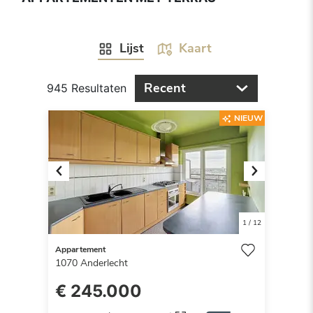
Lijst
Kaart
Recent
945 Resultaten
NIEUW
Previous
Next
1
/
12
Appartement
1070
Anderlecht
€ 245.000