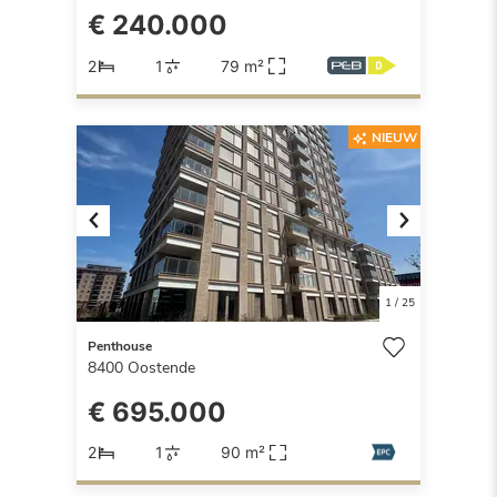
€ 240.000
2
1
79 m²
NIEUW
Previous
Next
1
/
25
Penthouse
8400
Oostende
€ 695.000
2
1
90 m²