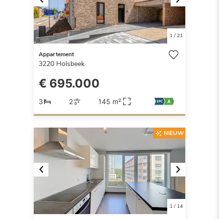
Previous
Next
1
/
21
Appartement
3220
Holsbeek
€ 695.000
3
2
145 m²
NIEUW
Previous
Next
1
/
14