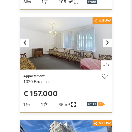
3
1
105 m²
NIEUW
Previous
Next
1
/
8
Appartement
1020
Bruxelles
€ 157.000
1
1
65 m²
NIEUW