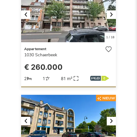
Previous
Next
1
/
18
Appartement
1030
Schaerbeek
€ 260.000
2
1
81 m²
NIEUW
Previous
Next