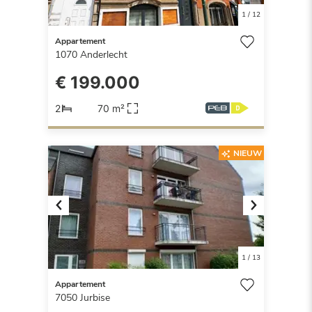
1
/
12
Appartement
1070
Anderlecht
€ 199.000
2
70 m²
NIEUW
Previous
Next
1
/
13
Appartement
7050
Jurbise