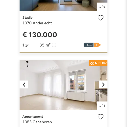
1
/
9
Studio
1070
Anderlecht
€ 130.000
1
35 m²
NIEUW
Previous
Next
1
/
8
Appartement
1083
Ganshoren