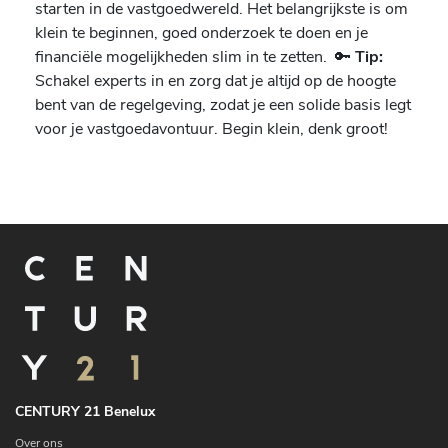
starten in de vastgoedwereld. Het belangrijkste is om
klein te beginnen, goed onderzoek te doen en je
financiële mogelijkheden slim in te zetten. 🔑
Tip:
Schakel experts in en zorg dat je altijd op de hoogte
bent van de regelgeving, zodat je een solide basis legt
voor je vastgoedavontuur. Begin klein, denk groot!
CENTURY 21 Benelux
Over ons