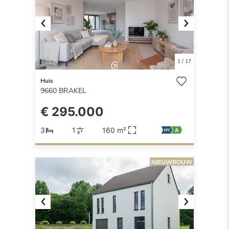
Previous
Next
1
/
17
Huis
9660
BRAKEL
€ 295.000
3
1
160 m²
NIEUWBOUW
Previous
Next