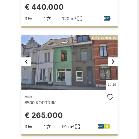
€ 440.000
3
1
120 m²
NIEUWBOUW
Previous
Next
1
/
10
Huis
8500
KORTRIJK
€ 265.000
3
1
91 m²