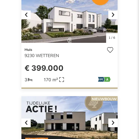
Previous
Next
1
/
6
Huis
9230
WETTEREN
€ 399.000
3
170 m²
NIEUWBOUW
Previous
Next