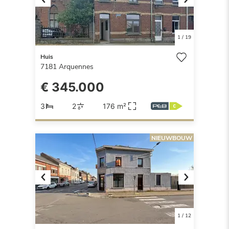
Previous
Next
1
/
19
Huis
7181
Arquennes
€ 345.000
3
2
176 m²
NIEUWBOUW
Previous
Next
1
/
12