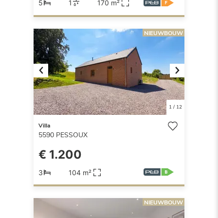
5
1
170 m²
NIEUWBOUW
Previous
Next
1
/
12
Villa
5590
PESSOUX
€ 1.200
3
104 m²
NIEUWBOUW