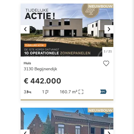
NIEUWBOUW
Previous
Next
1
/
21
Huis
3130
Begijnendijk
€ 442.000
3
1
160.7 m²
NIEUWBOUW