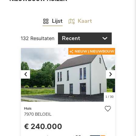
Lijst
Kaart
Recent
132 Resultaten
NIEUW | NIEUWBOUW
Previous
Next
1
/
30
Huis
7970
BELOEIL
€ 240.000