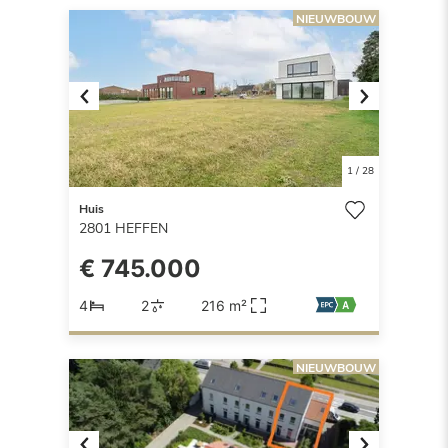
NIEUWBOUW
Previous
Next
1
/
28
Huis
2801
HEFFEN
€ 745.000
4
2
216 m²
NIEUWBOUW