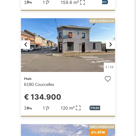
3
1
159.6 m²
NIEUWBOUW
Previous
Next
1
/
12
Huis
6180
Courcelles
€ 134.900
3
1
120 m²
NIEUWBOUW