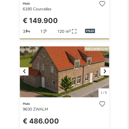
Huis
6180
Courcelles
€ 149.900
3
1
120 m²
NIEUWBOUW
Previous
Next
1
/
5
Huis
9630
ZWALM
€ 486.000