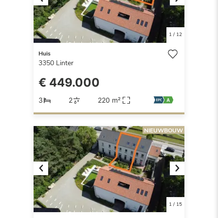
Previous
Next
1
/
12
Huis
3350
Linter
€ 449.000
3
2
220 m²
NIEUWBOUW
Previous
Next
1
/
15