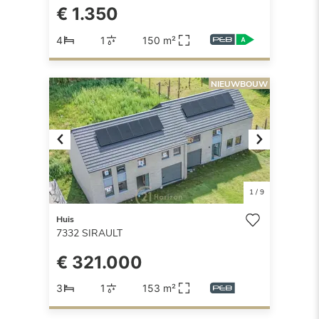
€ 1.350
4
1
150 m²
NIEUWBOUW
Previous
Next
1
/
9
Huis
7332
SIRAULT
€ 321.000
3
1
153 m²