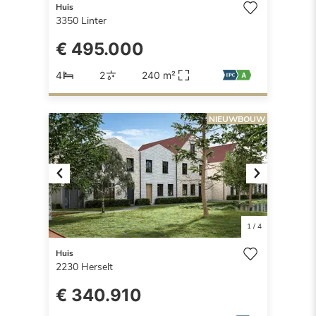
Huis
3350
Linter
€ 495.000
4
2
240 m²
NIEUWBOUW
Previous
Next
1
/
4
Huis
2230
Herselt
€ 340.910