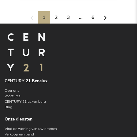
1
2
3
...
6
CENTURY 21 Benelux
Over ons
Vacatures
CENTURY 21 Luxemburg
Blog
Onze diensten
Vind de woning van uw dromen
Verkoop een pand