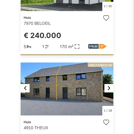
1
/
30
Huis
7970
BELOEIL
€ 240.000
5
1
170 m²
NIEUWBOUW
Previous
Next
1
/
18
Huis
4910
THEUX