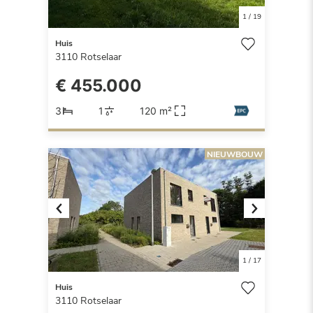
1
/
19
Huis
3110
Rotselaar
€ 455.000
3
1
120 m²
NIEUWBOUW
Previous
Next
1
/
17
Huis
3110
Rotselaar