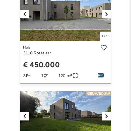
Previous
Next
1
/
16
Huis
3110
Rotselaar
€ 450.000
3
1
120 m²
NIEUWBOUW
Previous
Next