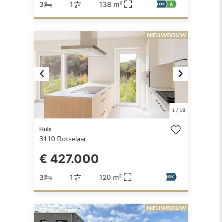
3
1
138 m²
NIEUWBOUW
Previous
Next
1
/
18
Huis
3110
Rotselaar
€ 427.000
3
1
120 m²
NIEUWBOUW