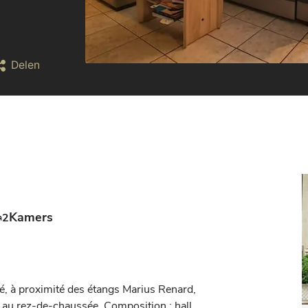
Delen
Kamers
2
, à proximité des étangs Marius Renard, 
 au rez-de-chaussée. Composition : hall 