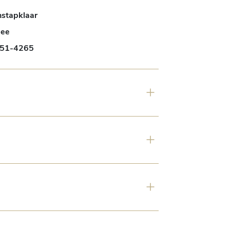
nstapklaar
ee
51-4265