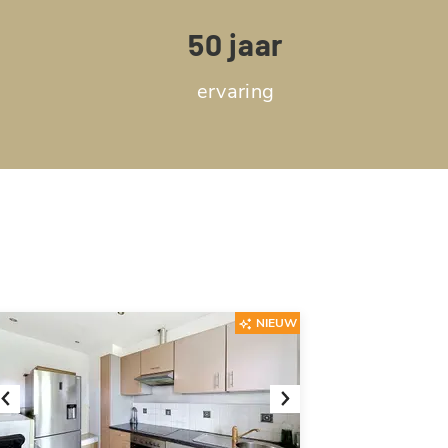
50 jaar
ervaring
NIEUW
Previous
Next