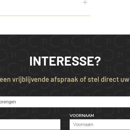
INTERESSE?
en vrijblijvende afspraak of stel direct u
VOORNAAM