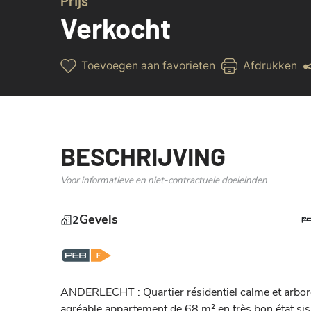
Prijs
Verkocht
Toevoegen aan favorieten
Afdrukken
BESCHRIJVING
Voor informatieve en niet-contractuele doeleinden
Gevels
2
ANDERLECHT : Quartier résidentiel calme et arboré
agréable appartement de 68 m² en très bon état sis