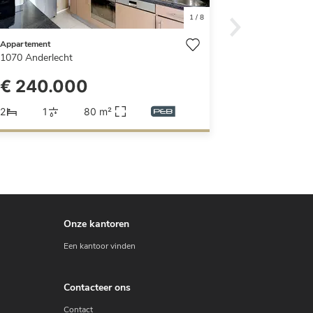
1
/
8
Appartement
1070
Anderlecht
€ 240.000
2
1
80 m²
Onze kantoren
Een kantoor vinden
Contacteer ons
Contact