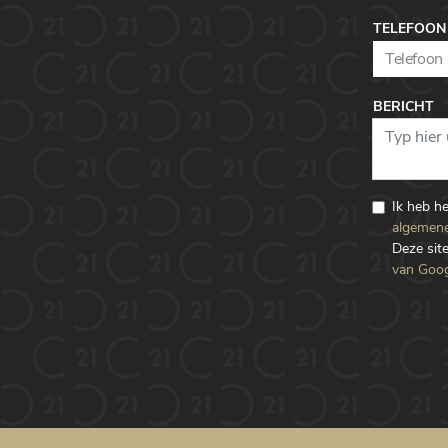
TELEFOON
BERICHT
Ik heb h
algemene
Deze si
van Goog