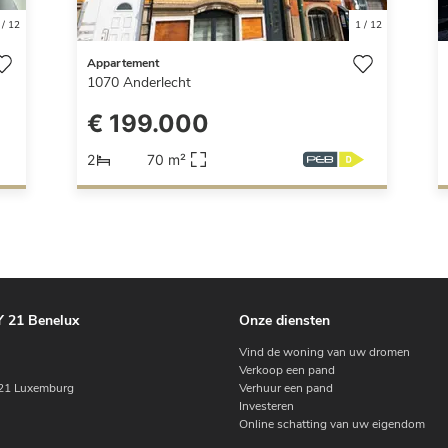
/
12
1
/
12
Appartement
1070
Anderlecht
€ 199.000
2
70 m²
 21 Benelux
Onze diensten
Vind de woning van uw dromen
Verkoop een pand
1 Luxemburg
Verhuur een pand
Investeren
Online schatting van uw eigendom