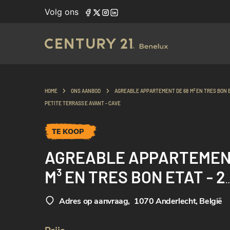
Volg ons
HOME
ONS AANBOD
AGREABLE APPARTEMENT DE 68 M³ EN TRES BON E
PETITE TERRASSE AVANT - CAVE
TE KOOP
AGREABLE APPARTEMENT
M³ EN TRES BON ETAT - 2
CHAMBRES - PETITE TE
Adres op aanvraag
,
1070 Anderlecht, België
AVANT - CAVE