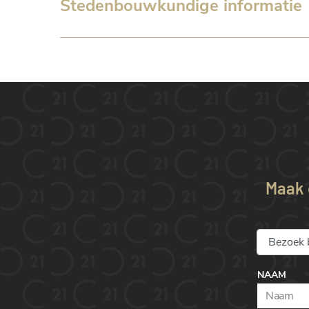
Stedenbouwkundige informatie
Maak e
NAAM