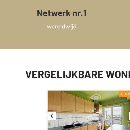
Netwerk nr.1
wereldwijd
VERGELIJKBARE WON
NI
Previous