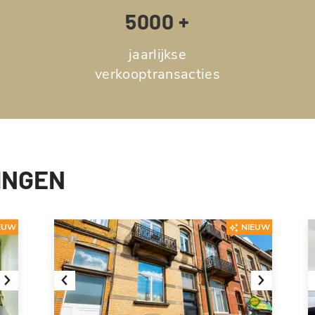
5000 +
jaarlijkse
verkooptransacties
INGEN
EUW
NIEUW
Next
Previous
Next