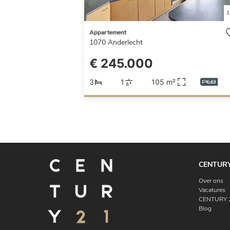
1
Appartement
1070
Anderlecht
€ 245.000
3
1
105 m²
CENTURY
Over ons
Vacatures
CENTURY 2
Blog