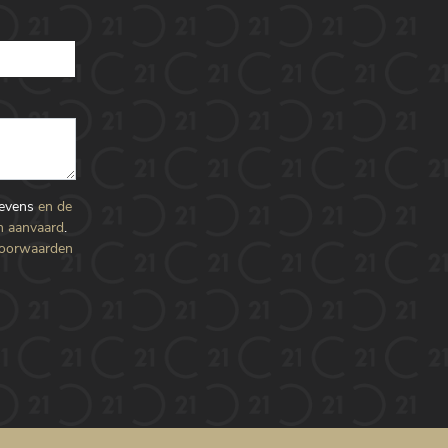
gevens
en de
n aanvaard
.
voorwaarden