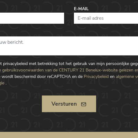
E-MAIL
et privacybeleid met betrekking tot het gebruik van mijn persoonlijke ge
 gebruiksvoorwaarden van de CENTURY 21 Benelux-website gelezen e
te wordt beschermd door reCAPTCHA en de
Privacybeleid
en
algemene 
le
.
Versturen