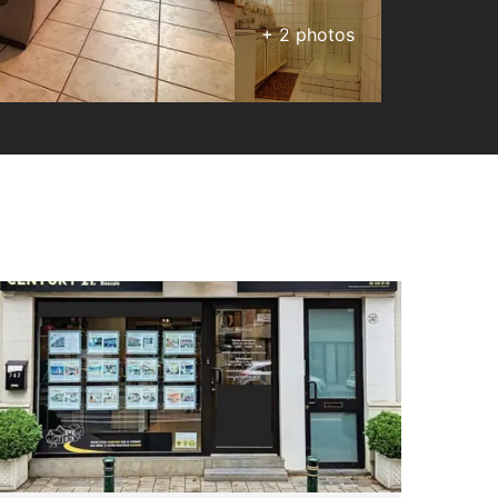
+
2
photos