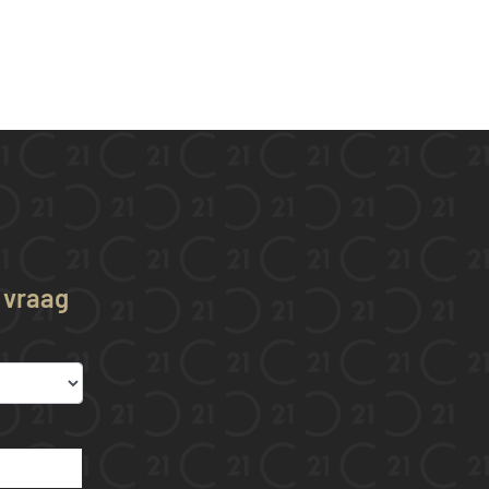
w vraag