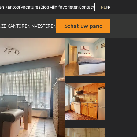
en kantoor
Vacatures
Blog
Mijn favorieten
Contact
NL
FR
Schat uw pand
NZE KANTOREN
INVESTEREN