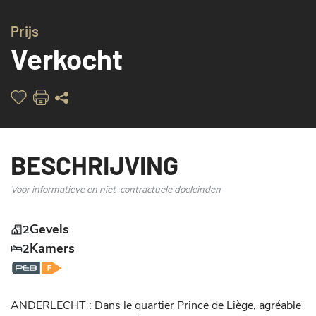
LIBER
Prijs
Verkocht
BESCHRIJVING
Voor informatieve en niet-contractuele doeleinden
Gevels
2
Kamers
2
ANDERLECHT : Dans le quartier Prince de Liège, agréable 