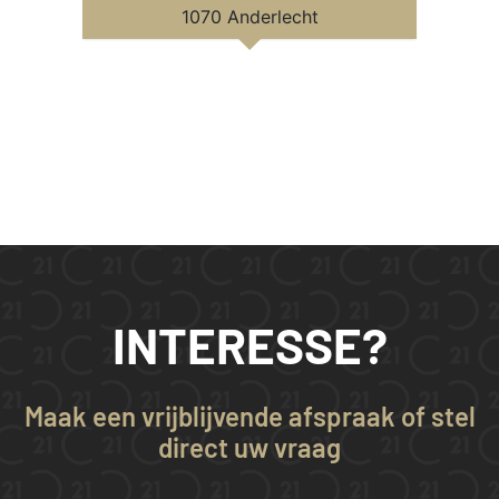
1070 Anderlecht
INTERESSE?
Maak een vrijblijvende afspraak of stel
direct uw vraag