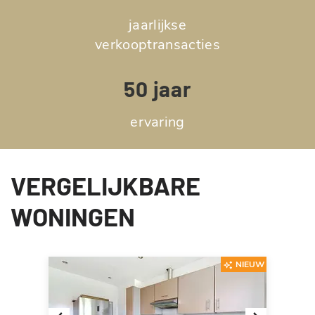
jaarlijkse
verkooptransacties
50 jaar
ervaring
VERGELIJKBARE
WONINGEN
NIEUW