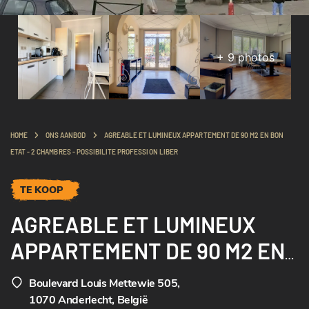
+
9
photos
HOME
ONS AANBOD
AGREABLE ET LUMINEUX APPARTEMENT DE 90 M2 EN BON
ETAT - 2 CHAMBRES - POSSIBILITE PROFESSION LIBER
TE KOOP
AGREABLE ET LUMINEUX
APPARTEMENT DE 90 M2 EN
BON ETAT - 2 CHAMBRES -
Boulevard Louis Mettewie 505
,
POSSIBILITE PROFESSION
1070 Anderlecht, België