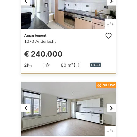
Previous
Next
1
/
8
Appartement
1070
Anderlecht
€ 240.000
2
1
80 m²
NIEUW
Previous
Next
1
/
7