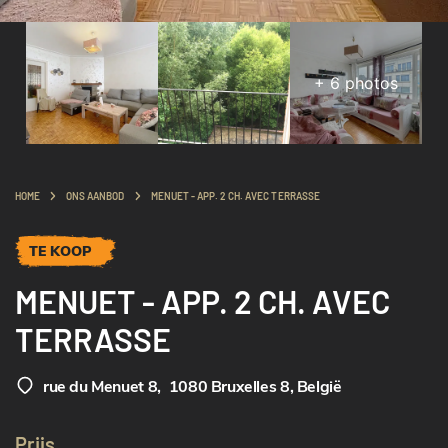
+
6
photos
HOME
ONS AANBOD
MENUET - APP. 2 CH. AVEC TERRASSE
TE KOOP
MENUET - APP. 2 CH. AVEC
TERRASSE
rue du Menuet 8
,
1080 Bruxelles 8, België
Prijs