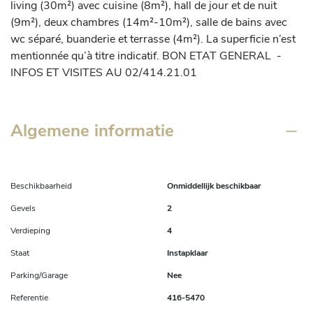
living (30m²) avec cuisine (8m²), hall de jour et de nuit 
(9m²), deux chambres (14m²-10m²), salle de bains avec 
wc séparé, buanderie et terrasse (4m²). La superficie n’est 
mentionnée qu’à titre indicatif. BON ETAT GENERAL  - 
INFOS ET VISITES AU 02/414.21.01
Algemene informatie
Beschikbaarheid
Onmiddellijk beschikbaar
Gevels
2
Verdieping
4
Staat
Instapklaar
Parking/Garage
Nee
Referentie
416-5470