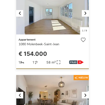
Previous
Next
1
/
9
Appartement
1080
Molenbeek-Saint-Jean
€ 154.000
1
1
58 m²
NIEUW
Previous
Next