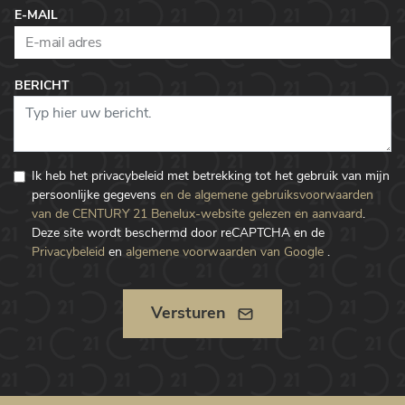
E-MAIL
BERICHT
Ik heb het privacybeleid met betrekking tot het gebruik van mijn
persoonlijke gegevens
en de algemene gebruiksvoorwaarden
van de CENTURY 21 Benelux-website gelezen en aanvaard
.
Deze site wordt beschermd door reCAPTCHA en de
Privacybeleid
en
algemene voorwaarden van Google
.
Versturen