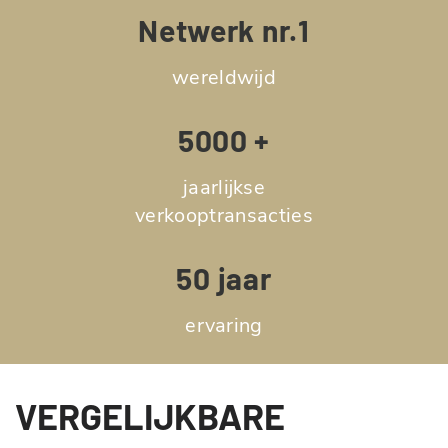
Netwerk nr.1
wereldwijd
5000 +
jaarlijkse
verkooptransacties
50 jaar
ervaring
VERGELIJKBARE