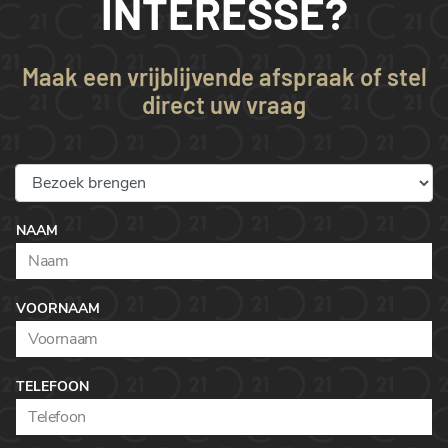
INTERESSE?
Maak een vrijblijvende afspraak of stel
direct uw vraag
NAAM
VOORNAAM
TELEFOON