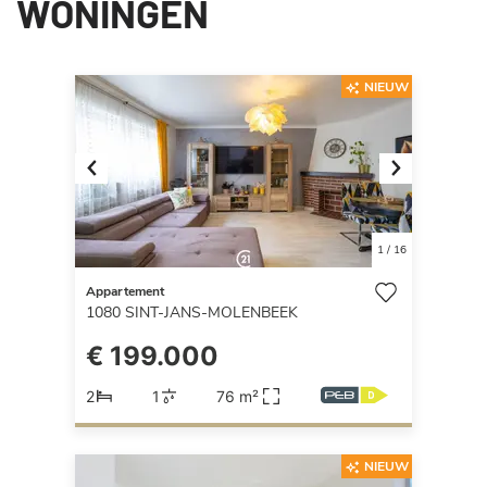
WONINGEN
NIEUW
Previous
Next
1
/
16
Appartement
1080
SINT-JANS-MOLENBEEK
€ 199.000
2
1
76 m²
NIEUW