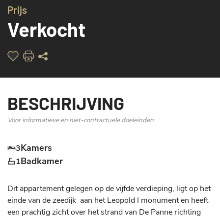
Prijs
ZEEZICHT
Verkocht
BESCHRIJVING
Voor informatieve en niet-contractuele doeleinden
Kamers
3
Badkamer
1
Dit appartement gelegen op de vijfde verdieping, ligt op het 
einde van de zeedijk  aan het Leopold I monument en heeft 
een prachtig zicht over het strand van De Panne richting 