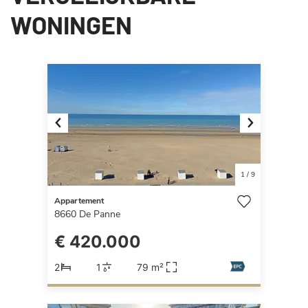
WONINGEN
Previous
Next
1
/
9
Appartement
8660
De Panne
€ 420.000
2
1
79 m²