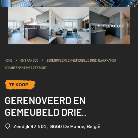
+
7
photos
HOME
ONS AANBOD
GERENOVEERD EN GEMEUBELD DRIE SLAAPKAMER
APPARTEMENT MET ZEEZICHT
TE KOOP
GERENOVEERD EN
GEMEUBELD DRIE
SLAAPKAMER
Zeedijk 97 501
,
8660 De Panne, België
APPARTEMENT MET