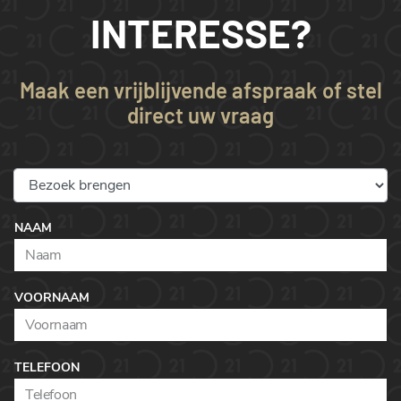
INTERESSE?
Maak een vrijblijvende afspraak of stel
direct uw vraag
NAAM
VOORNAAM
TELEFOON