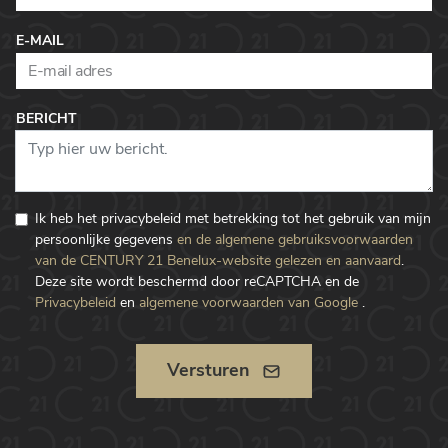
E-MAIL
BERICHT
Ik heb het privacybeleid met betrekking tot het gebruik van mijn
persoonlijke gegevens
en de algemene gebruiksvoorwaarden
van de CENTURY 21 Benelux-website gelezen en aanvaard
.
Deze site wordt beschermd door reCAPTCHA en de
Privacybeleid
en
algemene voorwaarden van Google
.
Versturen