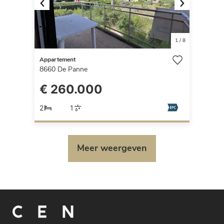
Previous
Next
1
/
8
Appartement
8660
De Panne
€ 260.000
2
1
Meer weergeven