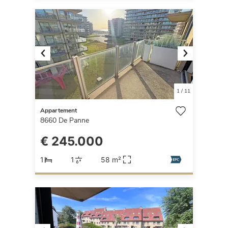
Previous
Next
1
/
11
Appartement
8660
De Panne
€ 245.000
1
1
58 m²