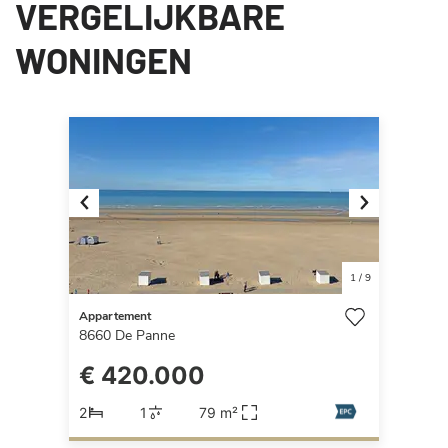
VERGELIJKBARE
WONINGEN
Previous
Next
1
/
9
Appartement
8660
De Panne
€ 420.000
2
1
79 m²