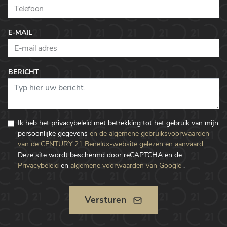
E-MAIL
BERICHT
Ik heb het privacybeleid met betrekking tot het gebruik van mijn
persoonlijke gegevens
en de algemene gebruiksvoorwaarden
van de CENTURY 21 Benelux-website gelezen en aanvaard
.
Deze site wordt beschermd door reCAPTCHA en de
Privacybeleid
en
algemene voorwaarden van Google
.
Versturen