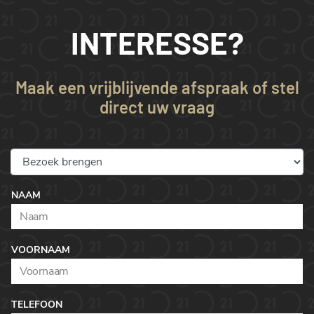
INTERESSE?
Maak een vrijblijvende afspraak of stel
direct uw vraag
NAAM
VOORNAAM
TELEFOON