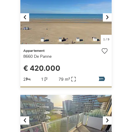
Previous
Next
1
/
9
Appartement
8660
De Panne
€ 420.000
2
1
79 m²
Previous
Next