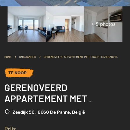
+
5
photos
HOME
ONS AANBOD
GERENOVEERD APPARTEMENT MET PRACHTIG ZEEZICHT.
TE KOOP
GERENOVEERD
APPARTEMENT MET
PRACHTIG ZEEZICHT.
Zeedijk 56
,
8660 De Panne, België
Prijs