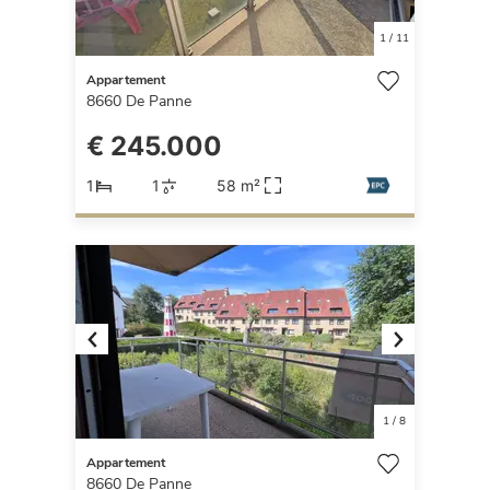
1
/
11
Appartement
8660
De Panne
€ 245.000
1
1
58 m²
Previous
Next
1
/
8
Appartement
8660
De Panne