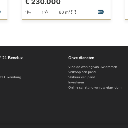
€ 230.000
1
1
60 m²
 21 Benelux
Onze diensten
Vind de woning van uw dromen
Verkoop een pand
1 Luxemburg
Verhuur een pand
Investeren
Online schatting van uw eigendom