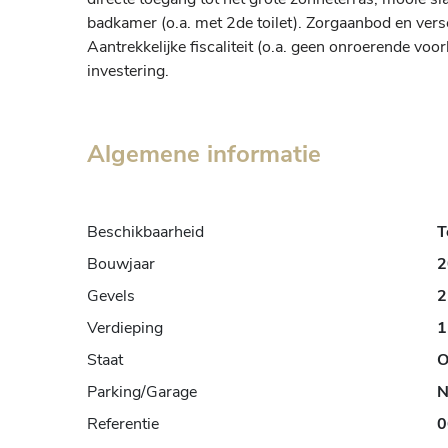
badkamer (o.a. met 2de toilet). Zorgaanbod en verschi
Aantrekkelijke fiscaliteit (o.a. geen onroerende voor
investering.
Algemene informatie
Beschikbaarheid
T
Bouwjaar
2
Gevels
2
Verdieping
1
Staat
O
Parking/Garage
N
Referentie
0