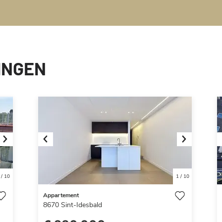
INGEN
Next
Previous
Next
/
10
1
/
10
Appartement
8670
Sint-Idesbald