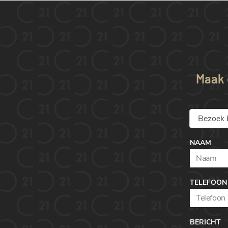
Maak e
NAAM
TELEFOON
BERICHT