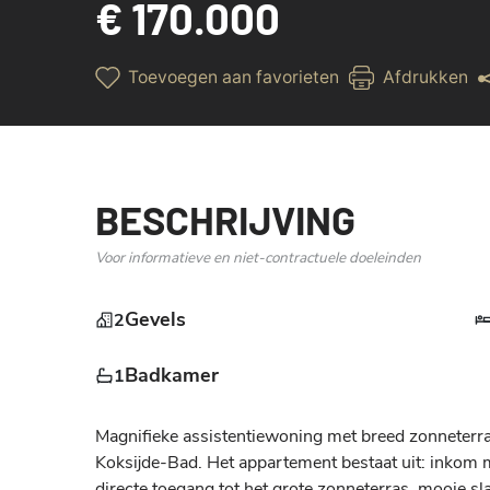
€ 170.000
Toevoegen aan favorieten
Afdrukken
BESCHRIJVING
Voor informatieve en niet-contractuele doeleinden
Gevels
2
Badkamer
1
Magnifieke assistentiewoning met breed zonneterra
Koksijde-Bad. Het appartement bestaat uit: inkom 
directe toegang tot het grote zonneterras, mooie sl