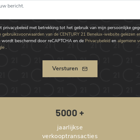
et privacybeleid met betrekking tot het gebruik van mijn persoonlijke ge
 gebruiksvoorwaarden van de CENTURY 21 Benelux-website gelezen e
te wordt beschermd door reCAPTCHA en de
Privacybeleid
en
algemene 
le
.
Versturen
5000 +
jaarlijkse
verkooptransacties