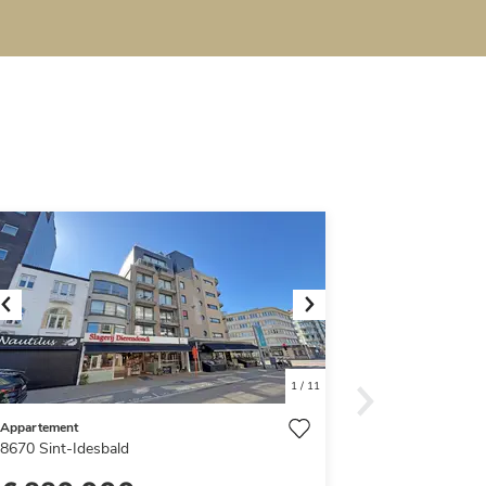
Previous
Next
1
/
11
Appartement
8670
Sint-Idesbald