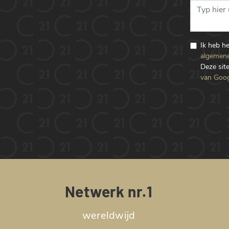
Ik heb h
algemene
Deze si
van Goog
Netwerk nr.1
wereldwijd