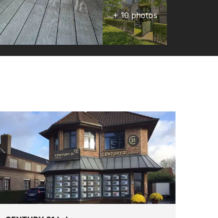
+
10
photos