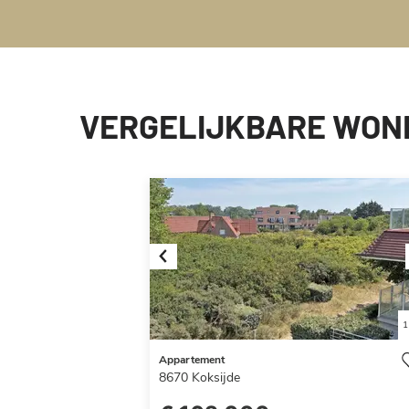
VERGELIJKBARE WON
Previous
1
Appartement
8670
Koksijde