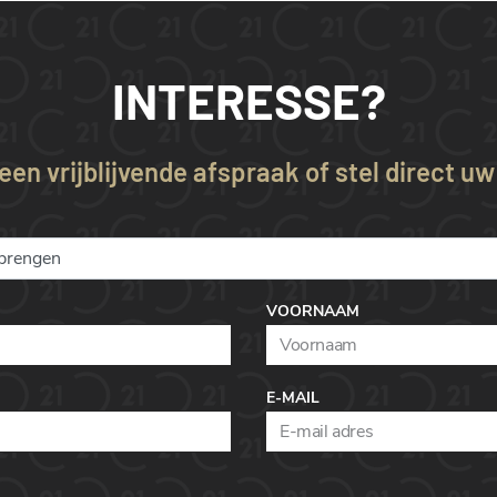
INTERESSE?
en vrijblijvende afspraak of stel direct u
VOORNAAM
E-MAIL