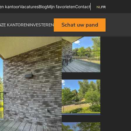
en kantoor
Vacatures
Blog
Mijn favorieten
Contact
NL
FR
Schat uw pand
NZE KANTOREN
INVESTEREN