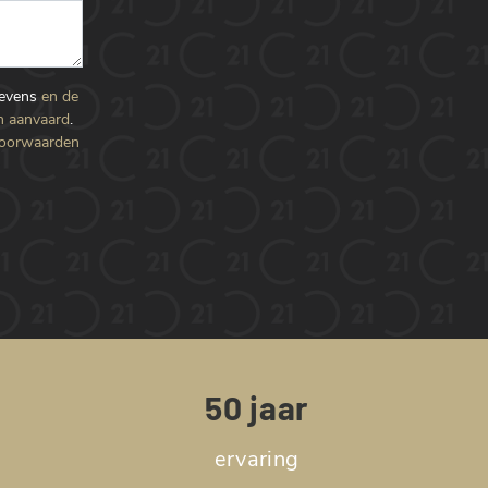
gevens
en de
n aanvaard
.
voorwaarden
50 jaar
ervaring