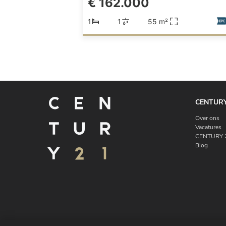
€ 162.000
1
1
55 m²
CENTURY
Over ons
Vacatures
CENTURY 2
Blog