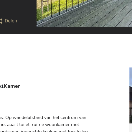
Delen
Kamer
1
s. Op wandelafstand van het centrum van 
met apart toilet, ruime woonkamer met 
aapkamer, ingerichte keuken met toestellen, 