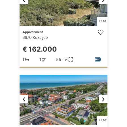
Previous
Next
1
/
10
Appartement
8670
Koksijde
€ 162.000
1
1
55 m²
Previous
Next
1
/
20