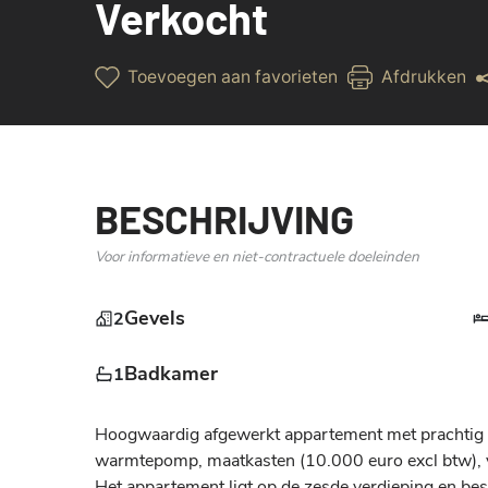
Verkocht
Toevoegen aan favorieten
Afdrukken
BESCHRIJVING
Voor informatieve en niet-contractuele doeleinden
Gevels
2
Badkamer
1
Hoogwaardig afgewerkt appartement met prachtig z
warmtepomp, maatkasten (10.000 euro excl btw), vl
Het appartement ligt op de zesde verdieping en bestaa