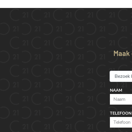
Maak e
NAAM
TELEFOON