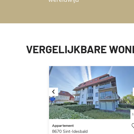
VERGELIJKBARE WON
Previous
1
Appartement
8670
Sint-Idesbald