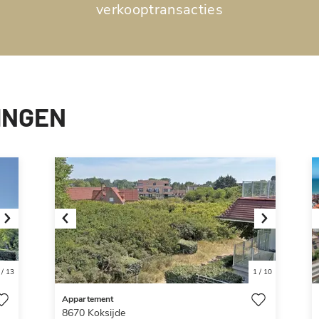
verkooptransacties
INGEN
Next
Previous
Next
/
13
1
/
10
Appartement
8670
Koksijde