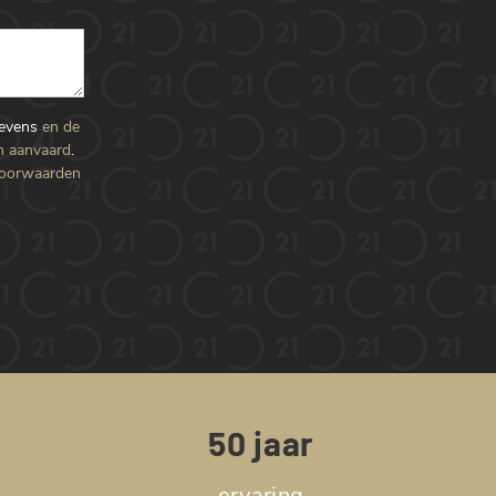
gevens
en de
n aanvaard
.
voorwaarden
50 jaar
ervaring