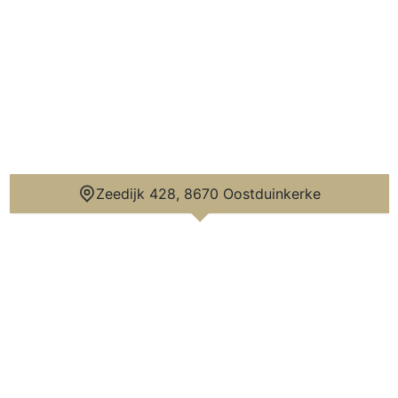
Zeedijk 428, 8670 Oostduinkerke