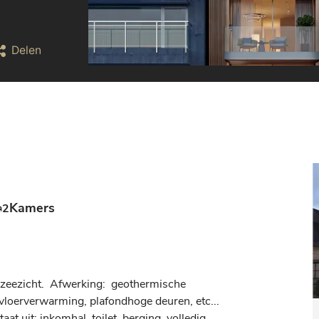
Delen
Kamers
2
eezicht.  Afwerking:  geothermische 
oerverwarming, plafondhoge deuren, etc... 
t uit: inkomhal, toilet, berging, volledig 