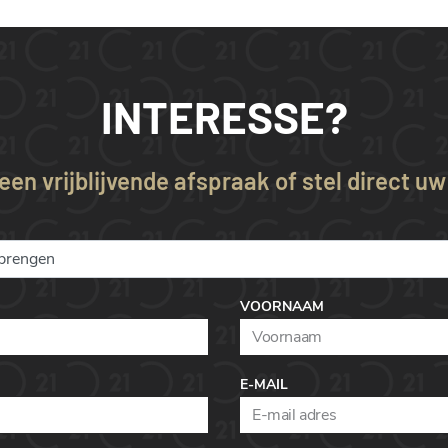
INTERESSE?
en vrijblijvende afspraak of stel direct u
VOORNAAM
E-MAIL