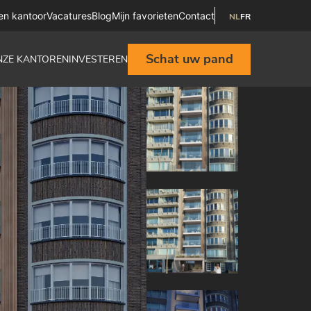
en kantoor
Vacatures
Blog
Mijn favorieten
Contact
NL
FR
Schat uw pand
NZE KANTOREN
INVESTEREN