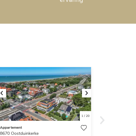
Previous
Next
1
/
20
Appartement
8670
Oostduinkerke