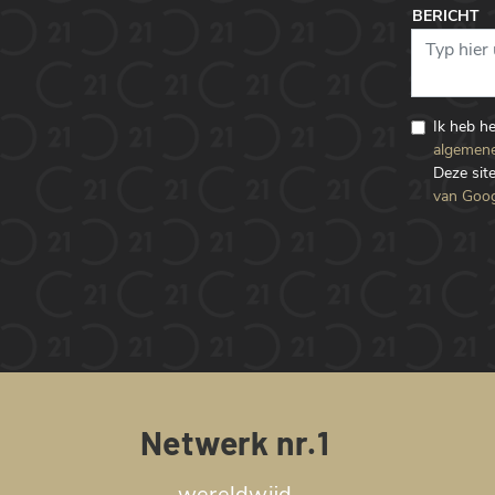
BERICHT
Ik heb h
algemene
Deze si
van Goog
Netwerk nr.1
wereldwijd