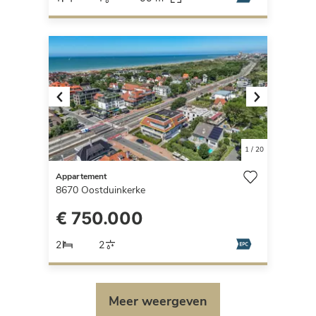
Previous
Next
1
/
20
Appartement
8670
Oostduinkerke
€ 750.000
2
2
Meer weergeven