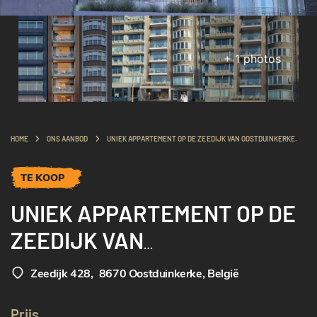
+
1
photos
HOME
ONS AANBOD
UNIEK APPARTEMENT OP DE ZEEDIJK VAN OOSTDUINKERKE.
TE KOOP
UNIEK APPARTEMENT OP DE
ZEEDIJK VAN
OOSTDUINKERKE.
Zeedijk 428
,
8670 Oostduinkerke, België
Prijs