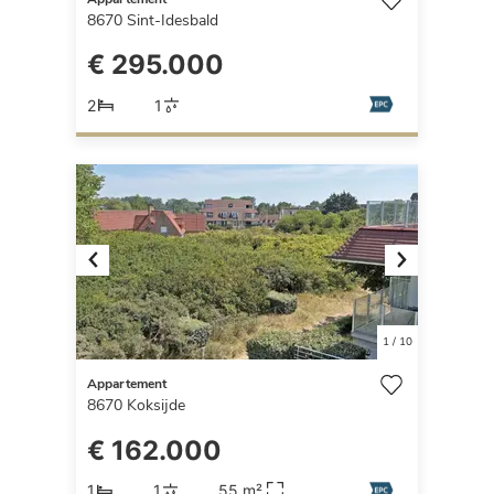
8670
Sint-Idesbald
€ 295.000
2
1
Previous
Next
1
/
10
Appartement
8670
Koksijde
€ 162.000
1
1
55 m²