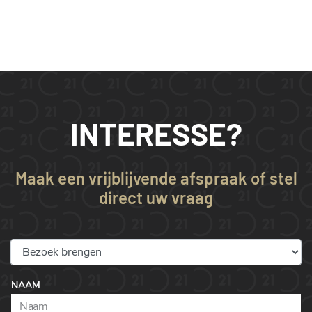
INTERESSE?
Maak een vrijblijvende afspraak of stel
direct uw vraag
NAAM