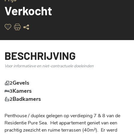
Verkocht
BESCHRIJVING
Voor informatieve en niet-contractuele doeleinden
Gevels
2
Kamers
3
Badkamers
2
Penthouse / duplex gelegen op verdieping 7 & 8 van de 
Residentie Pure Sea.  Het appartement geniet van een 
prachtig zeezicht en ruime terrassen (40m²).  Er werd 