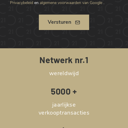
Privacybeleid
en
algemene voorwaarden van Google
.
Versturen
Netwerk nr.1
wereldwijd
5000 +
jaarlijkse
verkooptransacties