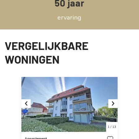
50 jaar
ervaring
VERGELIJKBARE
WONINGEN
Previous
Next
1
/
13
Appartement