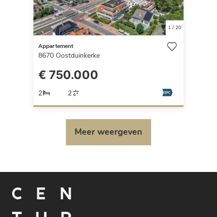
1
/
20
Appartement
8670
Oostduinkerke
€ 750.000
2
2
Meer weergeven