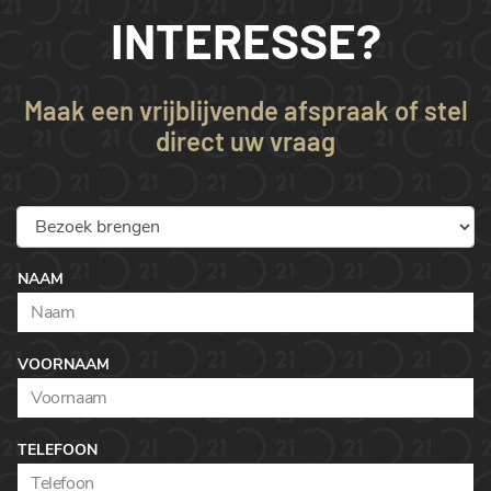
INTERESSE?
Maak een vrijblijvende afspraak of stel
direct uw vraag
NAAM
VOORNAAM
TELEFOON