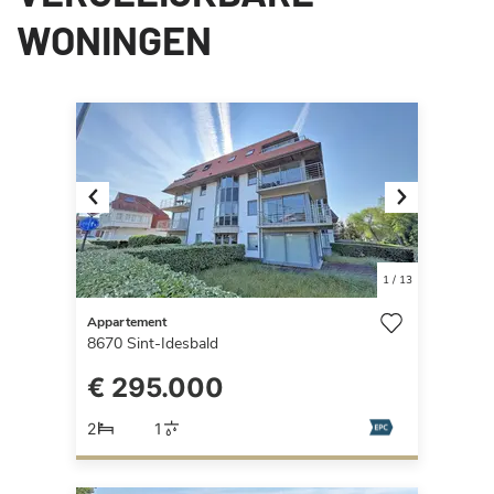
WONINGEN
Previous
Next
1
/
13
Appartement
8670
Sint-Idesbald
€ 295.000
2
1