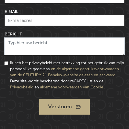
E-MAIL
BERICHT
Ik heb het privacybeleid met betrekking tot het gebruik van mijn
persoonlijke gegevens
en de algemene gebruiksvoorwaarden
van de CENTURY 21 Benelux-website gelezen en aanvaard
.
Deze site wordt beschermd door reCAPTCHA en de
Privacybeleid
en
algemene voorwaarden van Google
.
Versturen