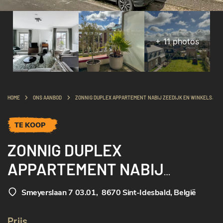
+
11
photos
HOME
ONS AANBOD
ZONNIG DUPLEX APPARTEMENT NABIJ ZEEDIJK EN WINKELS.
TE KOOP
ZONNIG DUPLEX
APPARTEMENT NABIJ
ZEEDIJK EN WINKELS.
Smeyerslaan 7 03.01
,
8670 Sint-Idesbald, België
Prijs