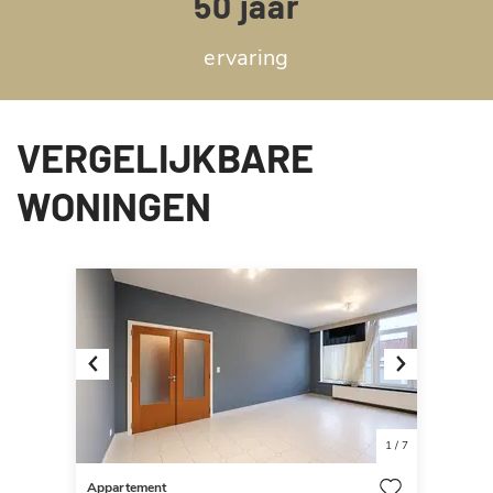
50 jaar
ervaring
VERGELIJKBARE
WONINGEN
Previous
Next
1
/
7
Appartement