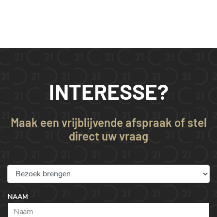
INTERESSE?
Maak een vrijblijvende afspraak of stel
direct uw vraag
NAAM