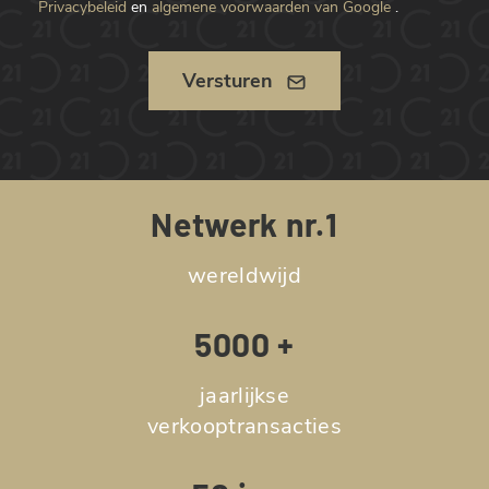
Privacybeleid
en
algemene voorwaarden van Google
.
Versturen
Netwerk nr.1
wereldwijd
5000 +
jaarlijkse
verkooptransacties