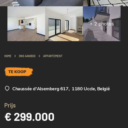
+
2
photos
HOME
ONS AANBOD
APPARTEMENT
TE KOOP
Chaussée d'Alsemberg 617
,
1180 Uccle, België
Prijs
€ 299.000