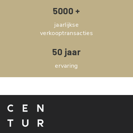
5000 +
jaarlijkse
verkooptransacties
50 jaar
ervaring