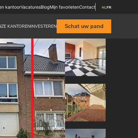
en kantoor
Vacatures
Blog
Mijn favorieten
Contact
NL
FR
Schat uw pand
NZE KANTOREN
INVESTEREN