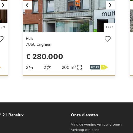
Next
Previous
Next
1
/
9
1
/
24
Huis
7850
Enghien
€ 280.000
2
2
200 m²
 21 Benelux
Onze diensten
Vind de woning van uw dromen
Verkoop een pand