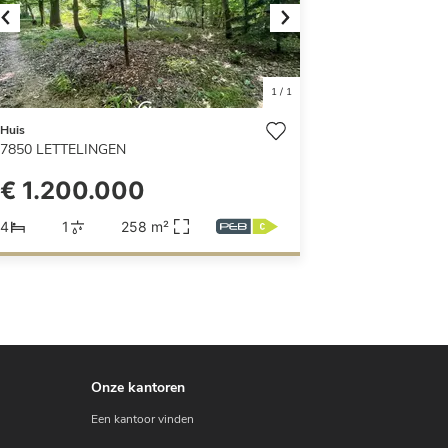
Previous
Next
1
/
1
Huis
7850
LETTELINGEN
€ 1.200.000
4
1
258 m²
Onze kantoren
Een kantoor vinden