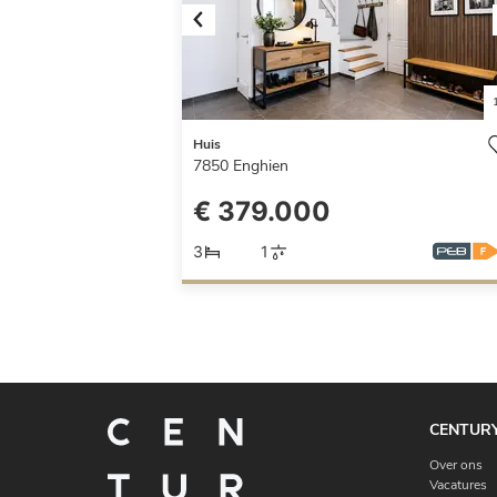
Previous
Huis
7850
Enghien
€ 379.000
3
1
CENTURY
Over ons
Vacatures