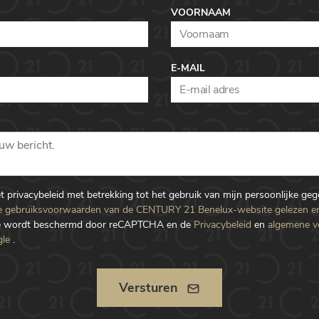
VOORNAAM
E-MAIL
et privacybeleid met betrekking tot het gebruik van mijn persoonlijke ge
 gebruiksvoorwaarden van de CENTURY 21 Benelux-website gelezen e
te wordt beschermd door reCAPTCHA en de
Privacybeleid
en
algemene 
le
.
Versturen