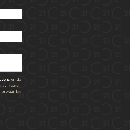
gevens
en de
n aanvaard
.
voorwaarden