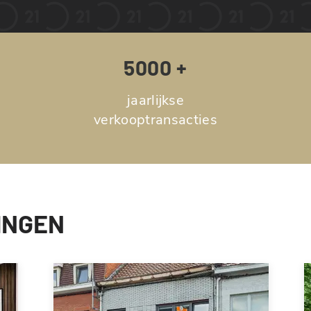
5000 +
jaarlijkse
verkooptransacties
INGEN