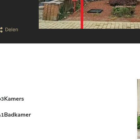
Delen
Kamers
3
Badkamer
1