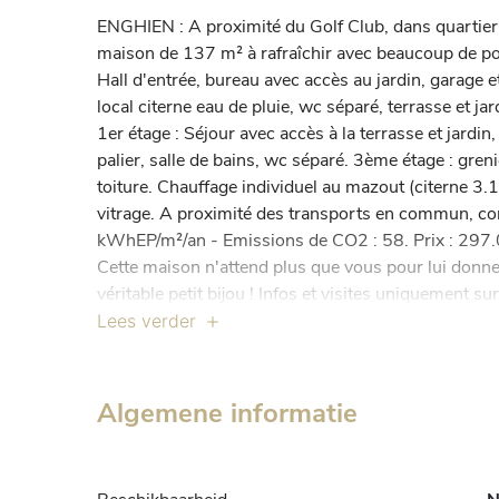
ENGHIEN : A proximité du Golf Club, dans quartier r
maison de 137 m² à rafraîchir avec beaucoup de pot
Hall d'entrée, bureau avec accès au jardin, garage e
local citerne eau de pluie, wc séparé, terrasse et jar
1er étage : Séjour avec accès à la terrasse et jardin
palier, salle de bains, wc séparé. 3ème étage : gren
toiture. Chauffage individuel au mazout (citerne 3.1
vitrage. A proximité des transports en commun, co
kWhEP/m²/an - Emissions de CO2 : 58. Prix : 297.00
Cette maison n'attend plus que vous pour lui donner
véritable petit bijou ! Infos et visites uniquemen
02/340 37 00 ou info@century21bascule.be ou w
Lees verder
Algemene informatie