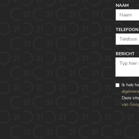
NAAM
TELEFOON
BERICHT
Ik heb h
algemene
Deze si
van Goog