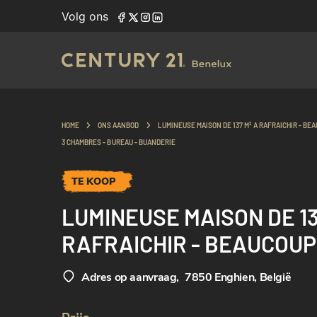
Volg ons
HOME
ONS AANBOD
LUMINEUSE MAISON DE 137 M² A RAFRAICHIR - BE
3 CHAMBRES - BUREAU - BUANDERIE
TE KOOP
LUMINEUSE MAISON DE 13
RAFRAICHIR - BEAUCOUP
POTENTIEL - 3 CHAMBRES
Adres op aanvraag
,
7850 Enghien, België
BUREAU - BUANDERIE