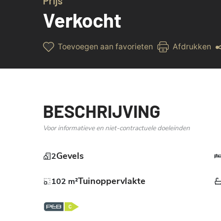
Prijs
Verkocht
Toevoegen aan favorieten
Afdrukken
BESCHRIJVING
Voor informatieve en niet-contractuele doeleinden
Gevels
2
Tuinoppervlakte
102 m²