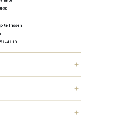
a akte
960
p te frissen
a
51-4119