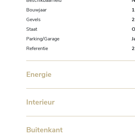
Beschikbaarheid
N
Bouwjaar
1
Gevels
2
Staat
O
Parking/Garage
J
Referentie
2
Energie
Interieur
Buitenkant