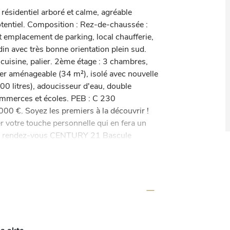
ésidentiel arboré et calme, agréable 
entiel. Composition : Rez-de-chaussée : 
t emplacement de parking, local chaufferie, 
din avec très bonne orientation plein sud. 
, cuisine, palier. 2ème étage : 3 chambres, 
ier aménageable (34 m²), isolé avec nouvelle 
00 litres), adoucisseur d'eau, double 
mmerces et écoles. PEB : C 230 
0 €. Soyez les premiers à la découvrir ! 
 votre touche personnelle qui en fera un 
t sur rendez-vous CENTURY 21 Bascule 
ww.century21bascule.be