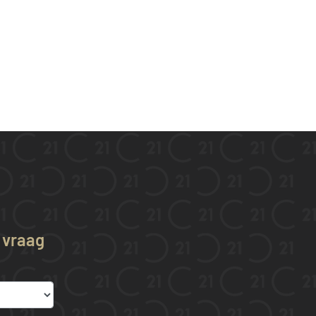
w vraag