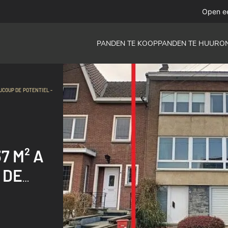
Open e
PANDEN TE KOOP
PANDEN TE HUUR
O
AUCOUP DE POTENTIEL -
7 M² A
 DE
 -