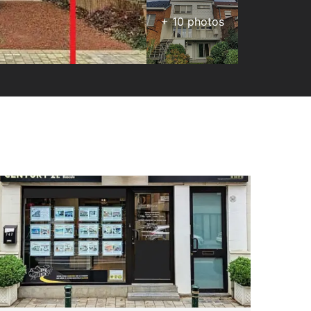
+
10
photos