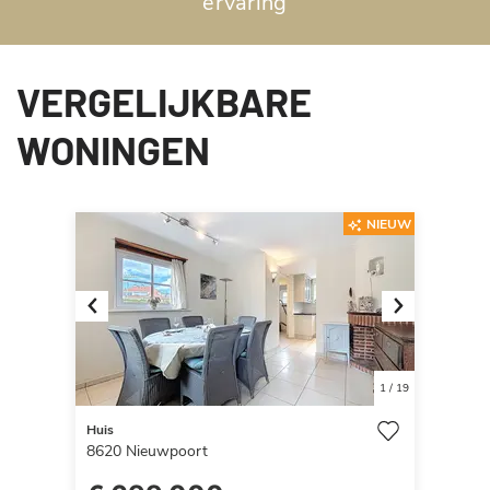
ervaring
VERGELIJKBARE
WONINGEN
NIEUW
Previous
Next
1
/
19
Huis
8620
Nieuwpoort