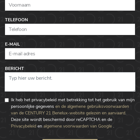
TELEFOON
E-MAIL
BERICHT
Ik heb het privacybeleid met betrekking tot het gebruik van mijn
persoonlijke gegevens
en de algemene gebruiksvoorwaarden
van de CENTURY 21 Benelux-website gelezen en aanvaard
.
Deze site wordt beschermd door reCAPTCHA en de
Privacybeleid
en
algemene voorwaarden van Google
.