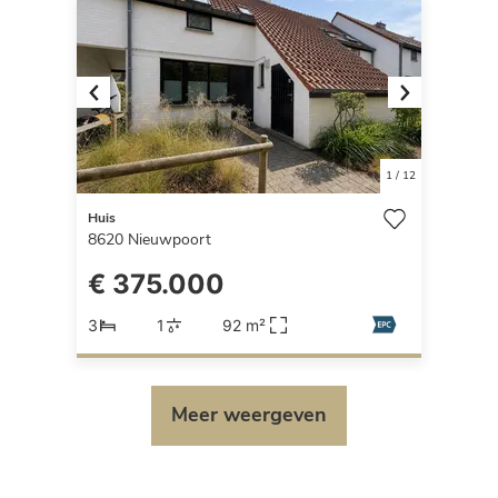
Previous
Next
1
/
12
Huis
8620
Nieuwpoort
€ 375.000
3
1
92 m²
Meer weergeven