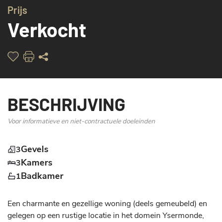
Prijs
Verkocht
BESCHRIJVING
Voor informatieve en niet-contractuele doeleinden
Gevels
3
Kamers
3
Badkamer
1
Een charmante en gezellige woning (deels gemeubeld) en 
gelegen op een rustige locatie in het domein Ysermonde, 