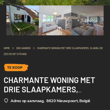
+
5
photos
HOME
ONS AANBOD
CHARMANTE WONING MET DRIE SLAAPKAMERS, VLAKBIJ DE
ZEE EN HET STRAND
TE KOOP
CHARMANTE WONING MET
DRIE SLAAPKAMERS,
VLAKBIJ DE ZEE EN HET
Adres op aanvraag
,
8620 Nieuwpoort, België
STRAND