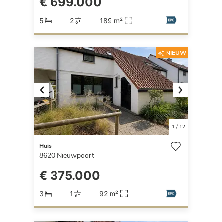
€ 699.000
5
2
189 m²
NIEUW
Previous
Next
1
/
12
Huis
8620
Nieuwpoort
€ 375.000
3
1
92 m²