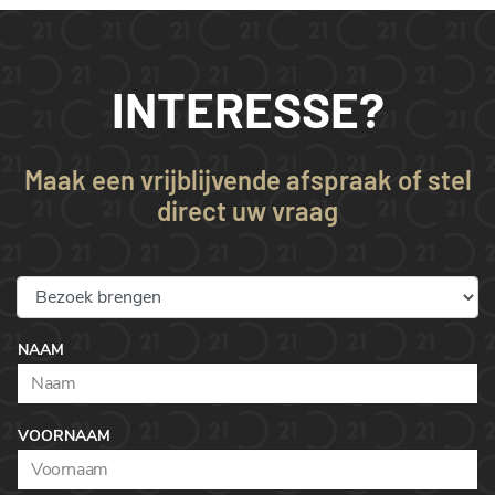
INTERESSE?
Maak een vrijblijvende afspraak of stel
direct uw vraag
NAAM
VOORNAAM