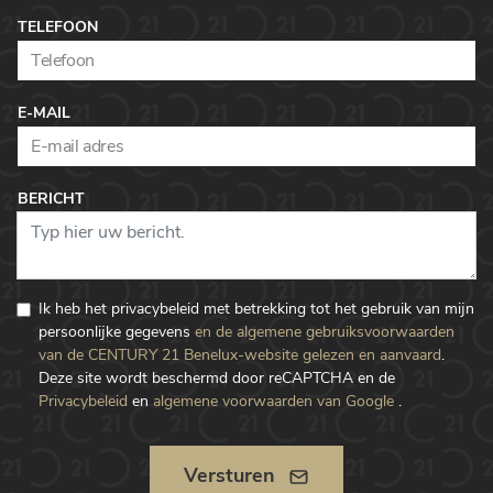
TELEFOON
E-MAIL
BERICHT
Ik heb het privacybeleid met betrekking tot het gebruik van mijn
persoonlijke gegevens
en de algemene gebruiksvoorwaarden
van de CENTURY 21 Benelux-website gelezen en aanvaard
.
Deze site wordt beschermd door reCAPTCHA en de
Privacybeleid
en
algemene voorwaarden van Google
.
Versturen