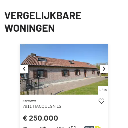
VERGELIJKBARE
WONINGEN
Previous
Next
1
/
25
Fermette
7911
HACQUEGNIES
€ 250.000