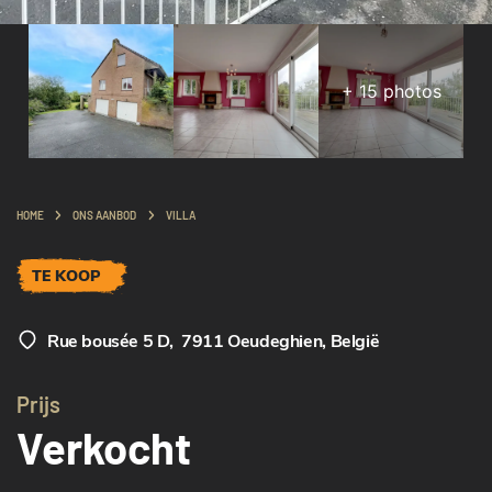
+
15
photos
HOME
ONS AANBOD
VILLA
TE KOOP
Rue bousée 5 D
,
7911 Oeudeghien, België
Prijs
Verkocht