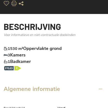
BESCHRIJVING
Voor informatieve en niet-contractuele doeleinden
Oppervlakte grond
1530 m²
Kamers
3
Badkamer
1
Algemene informatie
Beschikbaarheid
Vanaf