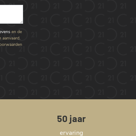
gevens
en de
n aanvaard
.
voorwaarden
50 jaar
ervaring