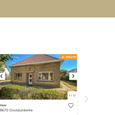
NIEUW
Previous
Next
1
/
11
Huis
8670
Oostduinkerke