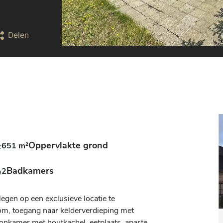
Delen
Oppervlakte grond
651 m²
Badkamers
2
egen op een exclusieve locatie te 
om, toegang naar kelderverdieping met 
woonkamer met houtkachel, eetplaats, aparte 