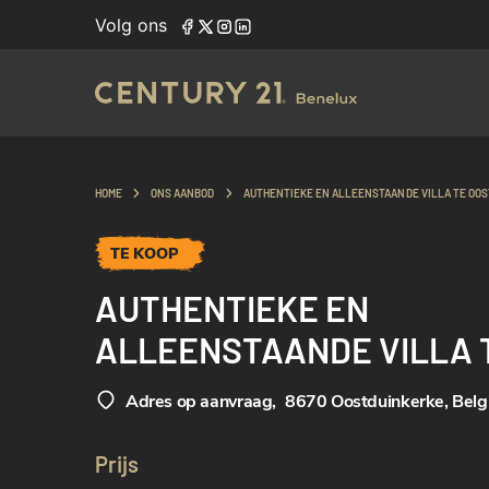
Volg ons
HOME
ONS AANBOD
AUTHENTIEKE EN ALLEENSTAANDE VILLA TE OO
TE KOOP
AUTHENTIEKE EN
ALLEENSTAANDE VILLA 
OOSTDUINKERKE
Adres op aanvraag
,
8670 Oostduinkerke, Belg
Prijs