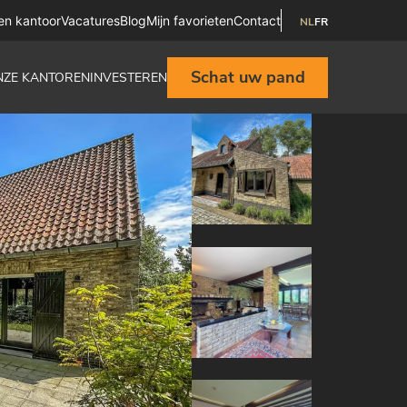
en kantoor
Vacatures
Blog
Mijn favorieten
Contact
NL
FR
Schat uw pand
NZE KANTOREN
INVESTEREN