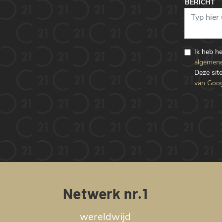
BERICHT
Ik heb h
algemene
Deze si
van Goog
Netwerk nr.1
wereldwijd