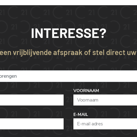
INTERESSE?
en vrijblijvende afspraak of stel direct u
VOORNAAM
E-MAIL