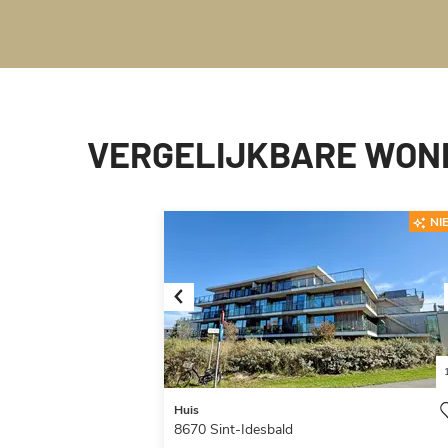
VERGELIJKBARE WON
NI
Previous
Huis
8670
Sint-Idesbald