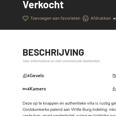
Verkocht
Toevoegen aan favorieten
Afdrukken
BESCHRIJVING
Voor informatieve en niet-contractuele doeleinden
Gevels
4
Kamers
4
Deze op te knappen en authentieke villa is rustig gel
Oostduinkerke palend aan Witte Burg.Indeling: ink
vaste trap, apart gastentoilet, ruime en lichtrijke 