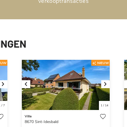
verkooptransacties
INGEN
EUW
NIEUW
Next
Previous
Next
1
/
7
1
/
14
Villa
8670
Sint-Idesbald