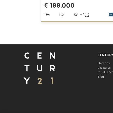
€ 199.000
1
1
58 m²
CENTURY
Over ons
Vacatures
CENTURY 2
Blog