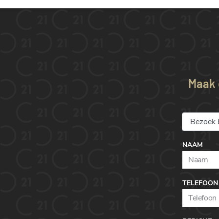
Maak e
NAAM
TELEFOON