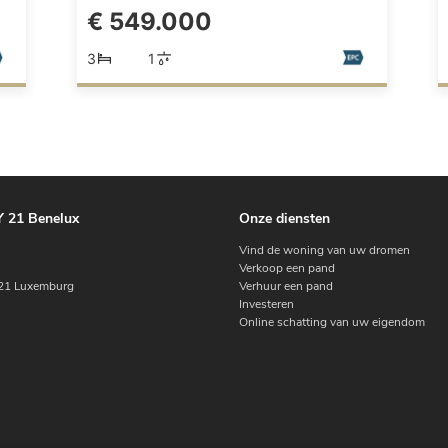
€ 549.000
3
1
 21 Benelux
Onze diensten
Vind de woning van uw dromen
Verkoop een pand
1 Luxemburg
Verhuur een pand
Investeren
Online schatting van uw eigendom