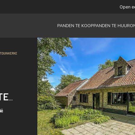
Open e
PANDEN TE KOOP
PANDEN TE HUUR
O
STDUINKERKE
TE
ië