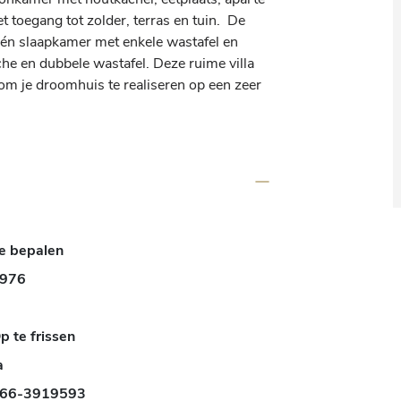
toegang tot zolder, terras en tuin.  De 
één slaapkamer met enkele wastafel en 
e en dubbele wastafel. Deze ruime villa 
om je droomhuis te realiseren op een zeer 
e bepalen
976
p te frissen
a
66-3919593