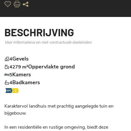
BESCHRIJVING
Voor informatieve en niet-contractuele doeleinden
Gevels
4
Oppervlakte grond
4279 m²
Kamers
5
Badkamers
4
Karaktervol landhuis met prachtig aangelegde tuin en 
bijgebouw.

In een residentiële en rustige omgeving, biedt deze 