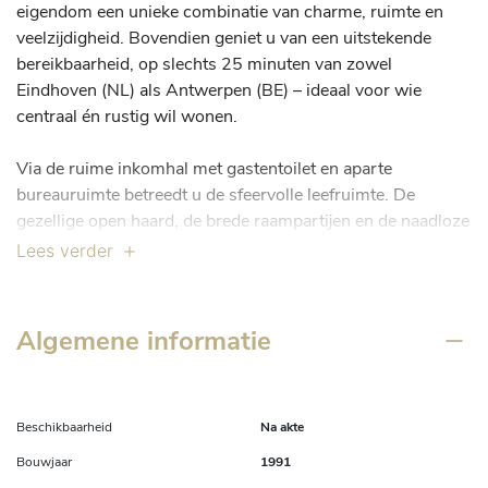
eigendom een unieke combinatie van charme, ruimte en 
veelzijdigheid. Bovendien geniet u van een uitstekende 
bereikbaarheid, op slechts 25 minuten van zowel 
Eindhoven (NL) als Antwerpen (BE) – ideaal voor wie 
centraal én rustig wil wonen.

Via de ruime inkomhal met gastentoilet en aparte 
bureauruimte betreedt u de sfeervolle leefruimte. De 
gezellige open haard, de brede raampartijen en de naadloze 
overgang naar de eetkamer zorgen voor een warme, 
Lees verder
huiselijke sfeer met overal zicht op de prachtige tuin. De 
volledig uitgeruste keuken is aangenaam ruim en beschikt 
over een aansluitende berging.

Algemene informatie
Op de eerste verdieping bevinden zich vier volwaardige 
slaapkamers en drie badkamers. De masterbedroom 
beschikt over een eigen inloopdressing, een royale 
Beschikbaarheid
Na akte
badkamer én een privé-sauna.

Bouwjaar
1991