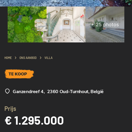
+
25
photos
HOME
ONS AANBOD
VILLA
TE KOOP
Ganzendreef 4
,
2360 Oud-Turnhout, België
Prijs
€ 1.295.000