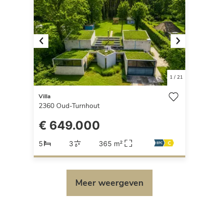
Previous
Next
1
/
21
Villa
2360
Oud-Turnhout
€ 649.000
5
3
365 m²
Meer weergeven