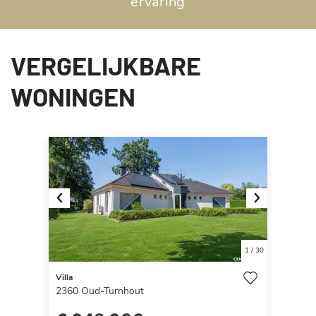
ervaring
VERGELIJKBARE
WONINGEN
Previous
Next
1
/
30
Villa
2360
Oud-Turnhout