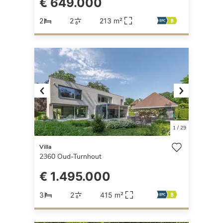
€ 649.000
2
2
213 m²
Previous
Next
1
/
29
Villa
2360
Oud-Turnhout
€ 1.495.000
3
2
415 m²