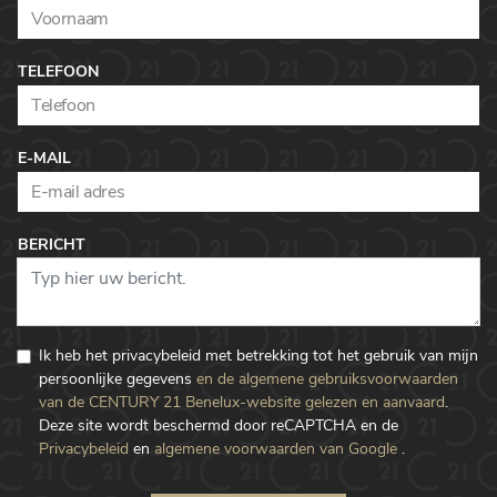
TELEFOON
E-MAIL
BERICHT
Ik heb het privacybeleid met betrekking tot het gebruik van mijn
persoonlijke gegevens
en de algemene gebruiksvoorwaarden
van de CENTURY 21 Benelux-website gelezen en aanvaard
.
Deze site wordt beschermd door reCAPTCHA en de
Privacybeleid
en
algemene voorwaarden van Google
.