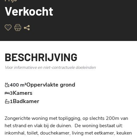
Verkocht
BESCHRIJVING
Voor informatieve en niet-contractuele doeleinden
Oppervlakte grond
400 m²
Kamers
3
Badkamer
1
Zongerichte woning met topligging, op slechts 200m van 
het strand en vlak bij de duinen.  De woning bestaat uit: 
inkomhal, toilet, douchekamer, living met eetkamer, keuken 