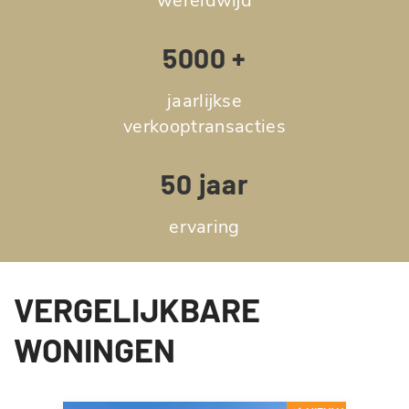
wereldwijd
5000 +
jaarlijkse
verkooptransacties
50 jaar
ervaring
VERGELIJKBARE
WONINGEN