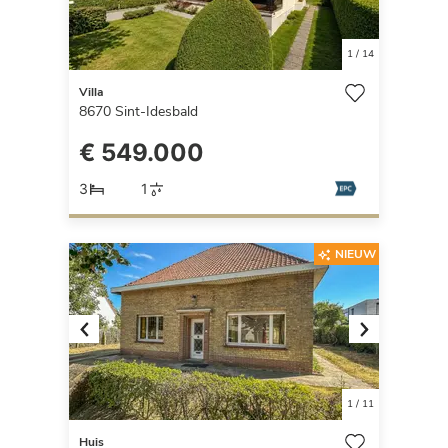
1
/
14
Villa
8670
Sint-Idesbald
€ 549.000
3
1
NIEUW
Previous
Next
1
/
11
Huis