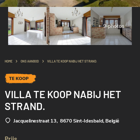
+
9
photos
HOME
ONS AANBOD
VILLA TE KOOP NABIJ HET STRAND.
TE KOOP
VILLA TE KOOP NABIJ HET
STRAND.
Jacquelinestraat 13
,
8670 Sint-Idesbald, België
Prijs