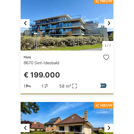
NIEUW
Previous
Next
1
/
7
Huis
8670
Sint-Idesbald
€ 199.000
1
1
58 m²
NIEUW
Previous
Next