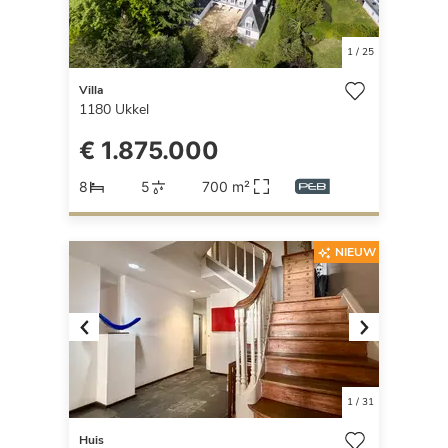
1
/
25
Villa
1180
Ukkel
€ 1.875.000
8
5
700 m²
NIEUW
Previous
Next
1
/
31
Huis