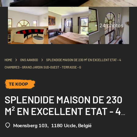
+
24
photos
HOME
ONS AANBOD
SPLENDIDE MAISON DE 230 M² EN EXCELLENT ETAT - 4
CHAMBRES - GRAND JARDIN SUD-OUEST - TERRASSE - G
TE KOOP
SPLENDIDE MAISON DE 230
M² EN EXCELLENT ETAT - 4
CHAMBRES - GRAND JARDIN
Moensberg 103
,
1180 Uccle, België
SUD-OUEST - TERRASSE - G