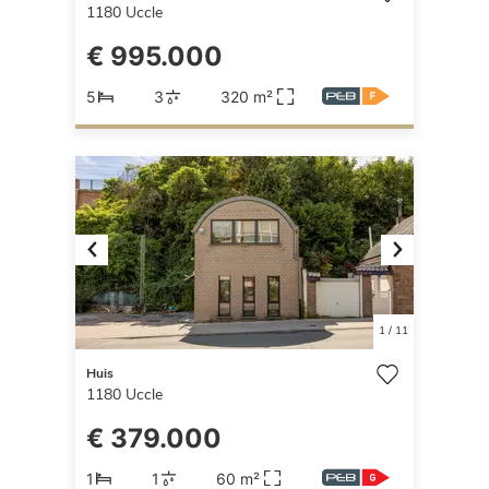
1180
Uccle
€ 995.000
5
3
320 m²
Previous
Next
1
/
11
Huis
1180
Uccle
€ 379.000
1
1
60 m²