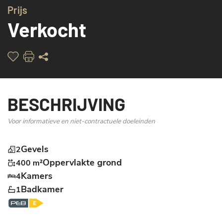
Prijs
Verkocht
BESCHRIJVING
Voor informatieve en niet-contractuele doeleinden
Gevels
2
Oppervlakte grond
400 m²
Kamers
4
Badkamer
1