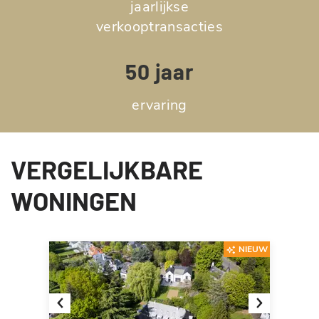
jaarlijkse
verkooptransacties
50 jaar
ervaring
VERGELIJKBARE
WONINGEN
NIEUW
Previous
Next